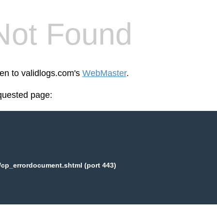
Not Found
een to validlogs.com's
WebMaster
.
equested page:
/cp_errordocument.shtml (port 443)