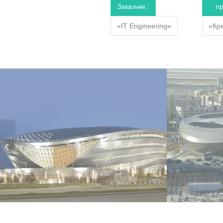
Заказчик :
пр
«IT Engineering»
«Кр
Гостиница Marriot
Астана, Казахстан