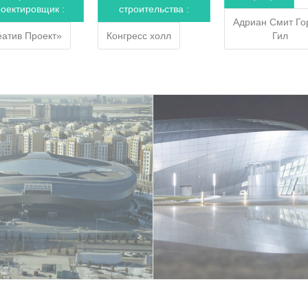
оектировщик :
строительства :
Адриан Смит Го
еатив Проект»
Конгресс холл
Гил