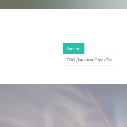
Клиент:
ТОО ДанайханСтройТех