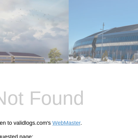
Not Found
een to validlogs.com's
WebMaster
.
equested page: