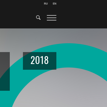
RU
EN
2018