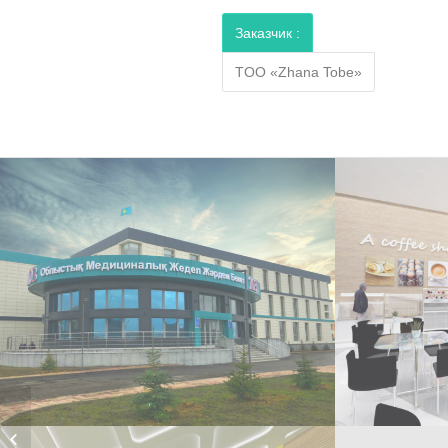
Заказчик :
TOO «Zhana Tobe»
Многоквартирный ЖК
в г.Астана, район