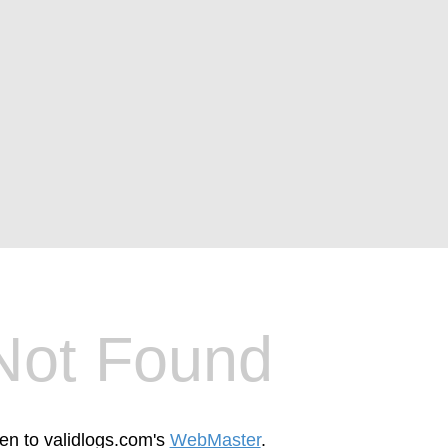
Not Found
een to validlogs.com's
WebMaster
.