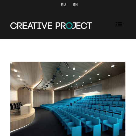
RU
EN