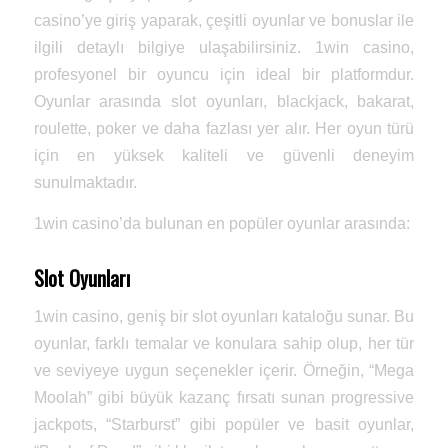
casino’ye giriş yaparak, çeşitli oyunlar ve bonuslar ile
ilgili detaylı bilgiye ulaşabilirsiniz. 1win casino,
profesyonel bir oyuncu için ideal bir platformdur.
Oyunlar arasında slot oyunları, blackjack, bakarat,
roulette, poker ve daha fazlası yer alır. Her oyun türü
için en yüksek kaliteli ve güvenli deneyim
sunulmaktadır.
1win casino’da bulunan en popüler oyunlar arasında:
Slot Oyunları
1win casino, geniş bir slot oyunları kataloğu sunar. Bu
oyunlar, farklı temalar ve konulara sahip olup, her tür
ve seviyeye uygun seçenekler içerir. Örneğin, “Mega
Moolah” gibi büyük kazanç fırsatı sunan progressive
jackpots, “Starburst” gibi popüler ve basit oyunlar,