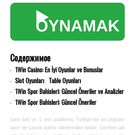
▶️
OYNAMAK
Содержимое
1Win Casino: En İyi Oyunlar ve Bonuslar
Slot Oyunları
Table Oyunları
1Win Spor Bahisleri: Güncel Öneriler ve Analizler
1Win Spor Bahisleri: Güncel Öneriler
1win bet ve 1 win platformu Türkiye’de en popüler
spor ve casino bahis sitelerinden biridir. 1winbet adı