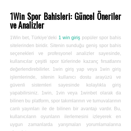
1Win Spor Bahisleri: Güncel Öneriler
ve Analizler
1Win bet, Türkiye’deki
1 win giriş
popüler spor bahis
sitelerinden biridir. Sitenin sunduğu geniş spor bahis
seçenekleri ve profesyonel analizler sayesinde,
kullanıcılar çeşitli spor türlerinde kazanç fırsatlarını
değerlendirebilirler. 1win giriş yap veya 1win giriş
işlemlerinde, sitenin kullanıcı dostu arayüzü ve
güvenli sistemleri sayesinde kolaylıkla giriş
yapabilirsiniz. 1win, 1vin veya 1winbet olarak da
bilinen bu platform, spor takımlarının ve turnuvalarının
canlı yayınları ile de bilinen bir avantajı vardır. Bu,
kullanıcıların oyunların ilerlemesini izleyerek en
uygun zamanlarda yarışmaları yorumlamalarına