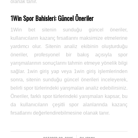
olanak tanır.
1Win Spor Bahisleri: Güncel Öneriler
1Win bet sitenin sunduğu güncel öneriler,
kullanıcıların kazanç fırsatlarını maksimize etmelerine
yardımcı olur. Sitenin analiz ekibinin oluşturduğu
öneriler, profesyonel bir bakış açısıyla spor
yarışmalarının sonuçlarını tahmin etmeye yönelik bilgi
sağlar. 1win giriş yap veya 1win giriş işlemlerinden
sonra, sitenin sunduğu güncel önerileri inceleyerek,
belirli spor türlerindeki yarışmaları analiz edebilirsiniz.
Öneriler, farklı spor türlerindeki yarışmaları kapsar, bu
da kullanıcıların çeşitli spor alanlarında kazanç
fırsatlarını değerlendirebilmesine olanak tanır.