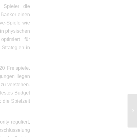
n Spieler die
r Banker einen
ive-Spiele wie
 in physischen
ptimiert für
 Strategien in
0 Freispiele,
gungen liegen
 zu verstehen.
 festes Budget
 die Spielzeit
Wa
fü
ity reguliert,
rschlüsselung