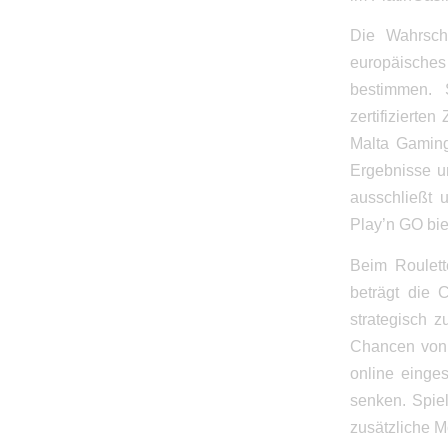
Die Wahrsche
europäische
bestimmen. 
zertifizierte
Malta Gaming
Ergebnisse u
ausschließt 
Play’n GO bie
Beim Roulett
beträgt die 
strategisch 
Chancen von 
online einge
senken. Spie
zusätzliche M