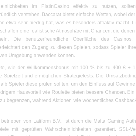
nlichkeiten im PlatinCasino effektiv zu nutzen, sollte
ründlich verstehen. Baccarat bietet einfache Wetten, wobei de
on etwa sehr niedrig hat, was es besonders attraktiv macht. L
 schaffen eine realistische Atmosphäre mit Chancen, die denen
eln. Die benutzerfreundliche Oberfläche des Casinos, o
erleichtert den Zugang zu diesen Spielen, sodass Spieler ihre
siven Umgebung anwenden können.
e, wie der Willkommensbonus mit 100 % bis zu 400 € + 12
ie Spielzeit und ermöglichen Strategietests. Die Umsatzbedin
alb Spieler diese prüfen sollten, um den Einfluss auf Gewinne
edrigem Hausvorteil wie Roulette bieten bessere Chancen. Ein
te zu begrenzen, während Aktionen wie wöchentliches Cashback
 betrieben von Latiform B.V., ist durch die Malta Gaming Author
iele mit geprüften Wahrscheinlichkeiten garantiert. SSL-Ve