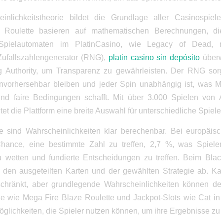
inlichkeitstheorie bildet die Grundlage aller Casinospiel
s Roulette basieren auf mathematischen Berechnungen, di
Spielautomaten im PlatinCasino, wie Legacy of Dead, 
n Zufallszahlengenerator (RNG),
platin casino sin depósito
überw
 Authority, um Transparenz zu gewährleisten. Der RNG sorg
nvorhersehbar bleiben und jeder Spin unabhängig ist, was M
und faire Bedingungen schafft. Mit über 3.000 Spielen von 
tet die Plattform eine breite Auswahl für unterschiedliche Spiel
e sind Wahrscheinlichkeiten klar berechenbar. Bei europäis
Chance, eine bestimmte Zahl zu treffen, 2,7 %, was Spieler
zu wetten und fundierte Entscheidungen zu treffen. Beim Bla
den ausgeteilten Karten und der gewählten Strategie ab. Kar
schränkt, aber grundlegende Wahrscheinlichkeiten können de
le wie Mega Fire Blaze Roulette und Jackpot-Slots wie Cat in
öglichkeiten, die Spieler nutzen können, um ihre Ergebnisse zu