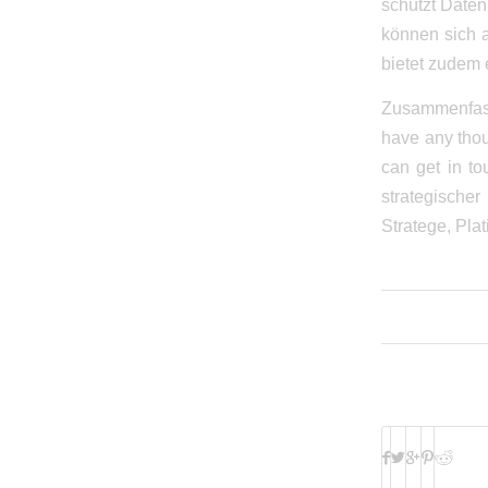
schützt Daten
können sich a
bietet zudem 
Zusammenfasse
have any tho
can get in t
strategische
Stratege, Pla