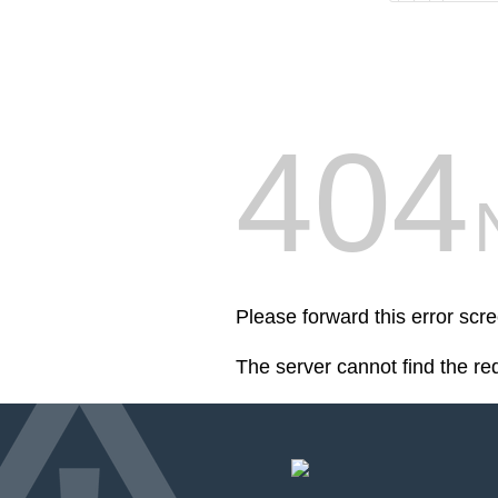
404
Please forward this error scr
The server cannot find the r