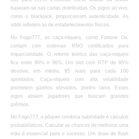
baseiam-se nas cartas distribuídas. Os jogos ao vivo,
como o blackjack, proporcionam autenticidade. As
odds refletem as de estabelecimentos físicos.
No Fogo777, as caça-níqueis, como Fortune Ox,
contam com sistemas RNG certificados para
imparcialidade. O retorno teórico das caça-níqueis
fica entre 90% e 96%. Um slot com RTP de 95%
devolve, em média, 95 reais para cada 100
apostados. Caça-níqueis com alta volatilidade
prometem ganhos elevados, porém raros. Esses
jogos atraem jogadores que buscam grandes
prêmios.
No Fogo777, o pôquer combina habilidade e cálculos
probabilísticos. Calcular as chances de melhorar uma
mão é essencial para o sucesso. Um draw de flush