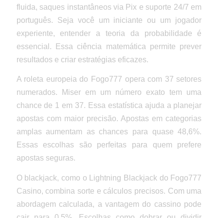
fluida, saques instantâneos via Pix e suporte 24/7 em
português. Seja você um iniciante ou um jogador
experiente, entender a teoria da probabilidade é
essencial. Essa ciência matemática permite prever
resultados e criar estratégias eficazes.
A roleta europeia do Fogo777 opera com 37 setores
numerados. Miser em um número exato tem uma
chance de 1 em 37. Essa estatística ajuda a planejar
apostas com maior precisão. Apostas em categorias
amplas aumentam as chances para quase 48,6%.
Essas escolhas são perfeitas para quem prefere
apostas seguras.
O blackjack, como o Lightning Blackjack do Fogo777
Casino, combina sorte e cálculos precisos. Com uma
abordagem calculada, a vantagem do cassino pode
cair para 0,5%. Escolhas como dobrar ou dividir