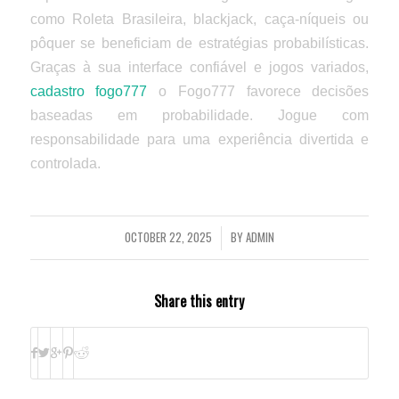
como Roleta Brasileira, blackjack, caça-níqueis ou
pôquer se beneficiam de estratégias probabilísticas.
Graças à sua interface confiável e jogos variados,
cadastro fogo777
o Fogo777 favorece decisões
baseadas em probabilidade. Jogue com
responsabilidade para uma experiência divertida e
controlada.
OCTOBER 22, 2025
BY
ADMIN
/
Share this entry