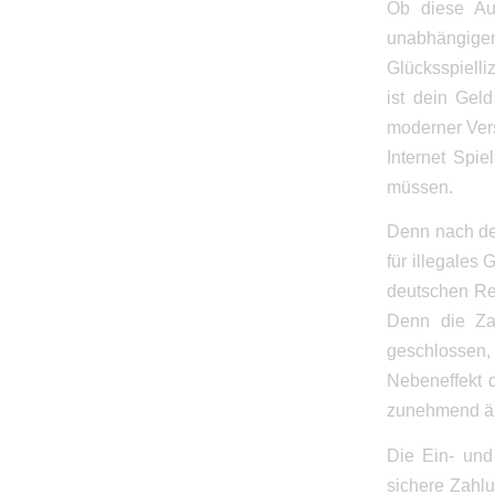
Ob diese Au
unabhängigen 
Glücksspielli
ist dein Gel
moderner Vers
Internet Spi
müssen.
Denn nach dem
für illegales 
deutschen Rec
Denn die Zah
geschlossen,
Nebeneffekt d
zunehmend äh
Die Ein- und
sichere Zahlu