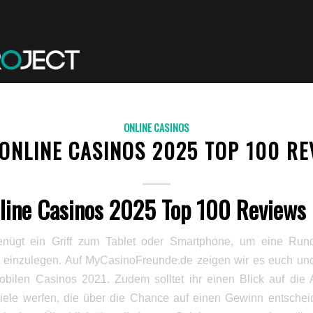
ONLINE CASINOS
 ONLINE CASINOS 2025 TOP 100 RE
line Casinos 2025 Top 100 Reviews
enügt ein Griff zum Tablet oder Smartphone, um eine Run
ot einzulegen. Auf MyCasinoFreunde.de zeigen wir es euch und
obilen Casinos 2021. Zudem solltet ihr einen Blick auf die
iele werfen, die über die Chance auf einen Gewinn entsche