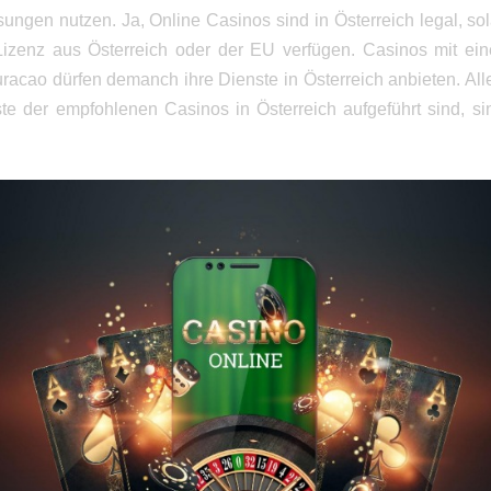
ngen nutzen. Ja, Online Casinos sind in Österreich legal, so
 Lizenz aus Österreich oder der EU verfügen. Casinos mit ein
racao dürfen demanch ihre Dienste in Österreich anbieten. All
ste der empfohlenen Casinos in Österreich aufgeführt sind, sin