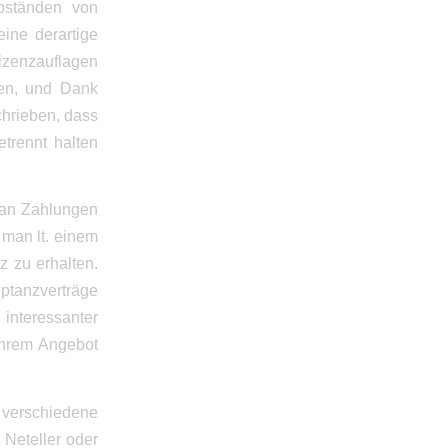
bständen von
eine derartige
Lizenzauflagen
den, und Dank
chrieben, dass
trennt halten
g an Zahlungen
 man lt. einem
z zu erhalten.
ptanzverträge
interessanter
 ihrem Angebot
 verschiedene
 Neteller oder