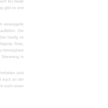
sich bis heute
g gibt es erst
ch verweigerte
uffallen. Die
ber häufig im
ajesty Slots,
no-Atmosphäre
 Streaming in
Vorlieben sind
d euch an der
wir euch einen