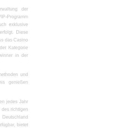
rwaltung der
 VIP-Programm
uch exklusive
rfolgt. Diese
ass das Casino
der Kategorie
winner in der
smethoden und
bnis genießen
en jedes Jahr
 des richtigen
 Deutschland
fügbar, bietet