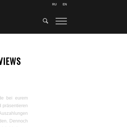
RU
EN
VIEWS
de bei eurem
 präsentieren
 Auszahlungen
iden. Dennoch