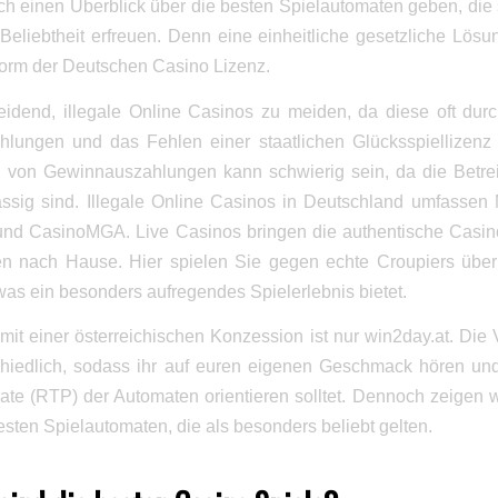
ch einen Überblick über die besten Spielautomaten geben, die 
Beliebtheit erfreuen. Denn eine einheitliche gesetzliche Lösun
Form der Deutschen Casino Lizenz.
eidend, illegale Online Casinos zu meiden, da diese oft dur
lungen und das Fehlen einer staatlichen Glücksspiellizenz a
 von Gewinnauszahlungen kann schwierig sein, da die Betrei
ssig sind. Illegale Online Casinos in Deutschland umfassen M
und CasinoMGA. Live Casinos bringen die authentische Casi
nen nach Hause. Hier spielen Sie gegen echte Croupiers über
was ein besonders aufregendes Spielerlebnis bietet.
l mit einer österreichischen Konzession ist nur win2day.at. Die 
chiedlich, sodass ihr auf euren eigenen Geschmack hören un
te (RTP) der Automaten orientieren solltet. Dennoch zeigen 
sten Spielautomaten, die als besonders beliebt gelten.