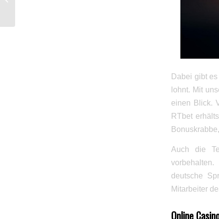
Dabei gibt es
lohnt. Mit uns
einen Blick. 
RTbet erhälts
Bonuskrabbe,
Auch die Tei
vorbehalten
deutsche Spr
Mitarbeiter d
Online Casin