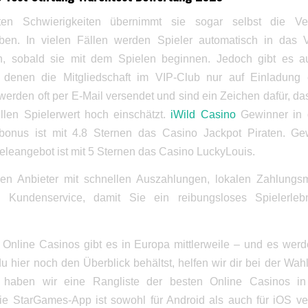
ften Schwierigkeiten übernimmt sie sogar selbst die Ve
en. In vielen Fällen werden Spieler automatisch in das
 sobald sie mit dem Spielen beginnen. Jedoch gibt es a
 denen die Mitgliedschaft im VIP-Club nur auf Einladung e
erden oft per E-Mail versendet und sind ein Zeichen dafür, d
llen Spielerwert hoch einschätzt.
iWild Casino
Gewinner in 
onus ist mit 4.8 Sternen das Casino Jackpot Piraten. Ge
eleangebot ist mit 5 Sternen das Casino LuckyLouis.
en Anbieter mit schnellen Auszahlungen, lokalen Zahlung
m Kundenservice, damit Sie ein reibungsloses Spielerle
 Online Casinos gibt es in Europa mittlerweile – und es werd
u hier noch den Überblick behältst, helfen wir dir bei der Wahl
 haben wir eine Rangliste der besten Online Casinos in
Die StarGames-App ist sowohl für Android als auch für iOS ver