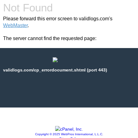
Not Found
Please forward this error screen to validlogs.com's
WebMaster
.
The server cannot find the requested page:
validlogs.com/cp_errordocument.shtml (port 443)
Copyright © 2025 WebPros International, L.L.C.