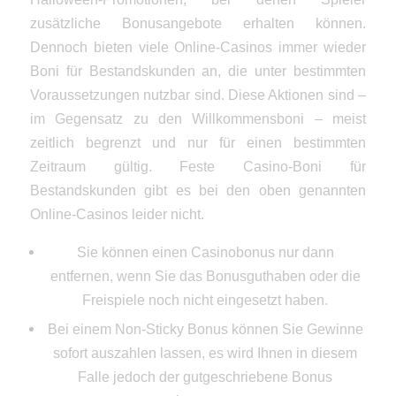
zusätzliche Bonusangebote erhalten können.
Dennoch bieten viele Online-Casinos immer wieder
Boni für Bestandskunden an, die unter bestimmten
Voraussetzungen nutzbar sind. Diese Aktionen sind –
im Gegensatz zu den Willkommensboni – meist
zeitlich begrenzt und nur für einen bestimmten
Zeitraum gültig. Feste Casino-Boni für
Bestandskunden gibt es bei den oben genannten
Online-Casinos leider nicht.
Sie können einen Casinobonus nur dann
entfernen, wenn Sie das Bonusguthaben oder die
Freispiele noch nicht eingesetzt haben.
Bei einem Non-Sticky Bonus können Sie Gewinne
sofort auszahlen lassen, es wird Ihnen in diesem
Falle jedoch der gutgeschriebene Bonus