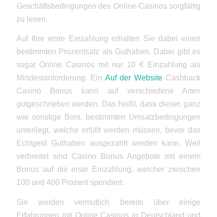
Geschäftsbedingungen des Online-Casinos sorgfältig
zu lesen.
Auf Ihre erste Einzahlung erhalten Sie dabei einen
bestimmten Prozentsatz als Guthaben. Dabei gibt es
sogar Online Casinos mit nur 10 € Einzahlung als
Mindestanforderung. Ein
Auf der Website
Cashback
Casino Bonus kann auf verschiedene Arten
gutgeschrieben werden. Das heißt, dass dieser, ganz
wie sonstige Boni, bestimmten Umsatzbedingungen
unterliegt, welche erfüllt werden müssen, bevor das
Echtgeld Guthaben ausgezahlt werden kann. Weit
verbreitet sind Casino Bonus Angebote mit einem
Bonus auf die erste Einzahlung, welcher zwischen
100 und 400 Prozent spendiert.
Sie werden vermutlich bereits über einige
Erfahrungen mit Online Casinos in Deutschland und