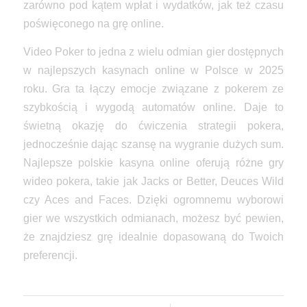
zarówno pod kątem wpłat i wydatków, jak też czasu
poświęconego na grę online.
Video Poker to jedna z wielu odmian gier dostępnych
w najlepszych kasynach online w Polsce w 2025
roku. Gra ta łączy emocje związane z pokerem ze
szybkością i wygodą automatów online. Daje to
świetną okazję do ćwiczenia strategii pokera,
jednocześnie dając szansę na wygranie dużych sum.
Najlepsze polskie kasyna online oferują różne gry
wideo pokera, takie jak Jacks or Better, Deuces Wild
czy Aces and Faces. Dzięki ogromnemu wyborowi
gier we wszystkich odmianach, możesz być pewien,
że znajdziesz grę idealnie dopasowaną do Twoich
preferencji.