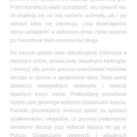
Przed rejestracją warto ją przejrzeć, aby upewnić się,
że znajdują się na niej zarówno automaty, jak i gry
stołowe które cię interesują. Lista deweloperów,
którzy udostępnili w wybranym przez ciebie kasynie
gry hazardowe także powinna być długa.
Na naszym portalu stale aktualizujemy informacje o
kasynach online, dostarczamy aktualnych rankingów
i recenzji, aby pomóc graczom podejmować właściwe
decyzje w oparciu o sprawdzone dane. Nasz portal
dostarcza wiarygodnych rankingów i recenzji
legalnych kasyn online. Podkreślamy posiadanie
licencji jako głównego kryterium działalności kasyna.
Ponadto prezentujemy recenzje oparte na opiniach
użytkowników i ekspertów, co pozwala podejmować
świadome decyzje przy wyborze kasyna do gry w
Polsce. Dostarczamy rzetelnych i aktualnych