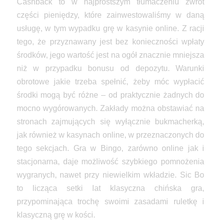
Cashback to w najprostszym tłumaczeniu zwrot
części pieniędzy, które zainwestowaliśmy w daną
usługę, w tym wypadku grę w kasynie online. Z racji
tego, że przyznawany jest bez konieczności wpłaty
środków, jego wartość jest na ogół znacznie mniejsza
niż w przypadku bonusu od depozytu. Warunki
obrotowe jakie trzeba spełnić, żeby móc wypłacić
środki mogą być różne – od praktycznie żadnych do
mocno wygórowanych. Zakłady można obstawiać na
stronach zajmujących się wyłącznie bukmacherką,
jak również w kasynach online, w przeznaczonych do
tego sekcjach. Gra w Bingo, zarówno online jak i
stacjonarna, daje możliwość szybkiego pomnożenia
wygranych, nawet przy niewielkim wkładzie. Sic Bo
to licząca setki lat klasyczna chińska gra,
przypominająca trochę swoimi zasadami ruletkę i
klasyczną grę w kości.