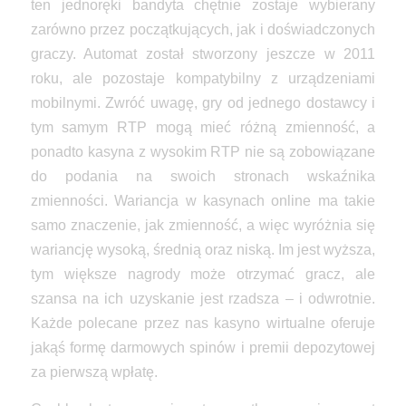
ten jednoręki bandyta chętnie zostaje wybierany
zarówno przez początkujących, jak i doświadczonych
graczy. Automat został stworzony jeszcze w 2011
roku, ale pozostaje kompatybilny z urządzeniami
mobilnymi. Zwróć uwagę, gry od jednego dostawcy i
tym samym RTP mogą mieć różną zmienność, a
ponadto kasyna z wysokim RTP nie są zobowiązane
do podania na swoich stronach wskaźnika
zmienności. Wariancja w kasynach online ma takie
samo znaczenie, jak zmienność, a więc wyróżnia się
wariancję wysoką, średnią oraz niską. Im jest wyższa,
tym większe nagrody może otrzymać gracz, ale
szansa na ich uzyskanie jest rzadsza – i odwrotnie.
Każde polecane przez nas kasyno wirtualne oferuje
jakąś formę darmowych spinów i premii depozytowej
za pierwszą wpłatę.