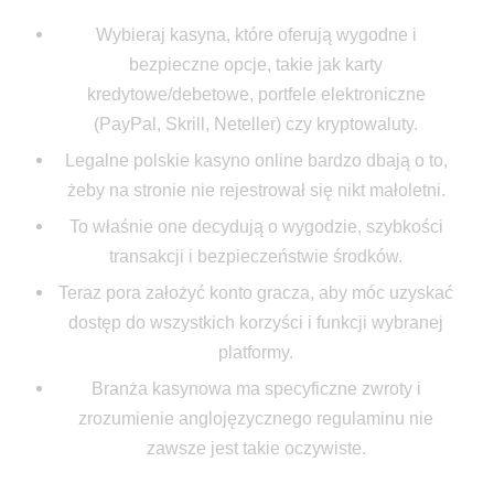
Wybieraj kasyna, które oferują wygodne i
bezpieczne opcje, takie jak karty
kredytowe/debetowe, portfele elektroniczne
(PayPal, Skrill, Neteller) czy kryptowaluty.
Legalne polskie kasyno online bardzo dbają o to,
żeby na stronie nie rejestrował się nikt małoletni.
To właśnie one decydują o wygodzie, szybkości
transakcji i bezpieczeństwie środków.
Teraz pora założyć konto gracza, aby móc uzyskać
dostęp do wszystkich korzyści i funkcji wybranej
platformy.
Branża kasynowa ma specyficzne zwroty i
zrozumienie anglojęzycznego regulaminu nie
zawsze jest takie oczywiste.