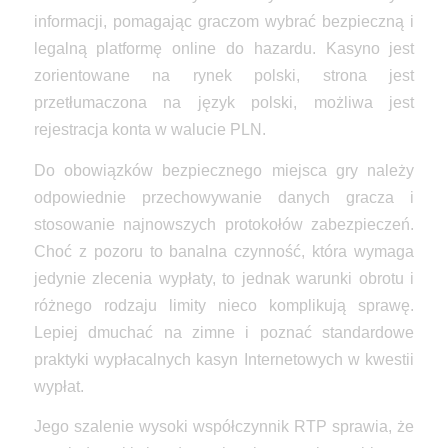
informacji, pomagając graczom wybrać bezpieczną i
legalną platformę online do hazardu. Kasyno jest
zorientowane na rynek polski, strona jest
przetłumaczona na język polski, możliwa jest
rejestracja konta w walucie PLN.
Do obowiązków bezpiecznego miejsca gry należy
odpowiednie przechowywanie danych gracza i
stosowanie najnowszych protokołów zabezpieczeń.
Choć z pozoru to banalna czynność, która wymaga
jedynie zlecenia wypłaty, to jednak warunki obrotu i
różnego rodzaju limity nieco komplikują sprawę.
Lepiej dmuchać na zimne i poznać standardowe
praktyki wypłacalnych kasyn Internetowych w kwestii
wypłat.
Jego szalenie wysoki współczynnik RTP sprawia, że