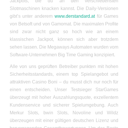
Jackpots, die du an den verschiedensten
Slotmaschinen knacken kannst. Die Daily-Versionen
gibt’s unter anderem
www.derstandard.at
für Games
von Betsoft und von Gamomat. Die maximalen Profite
sind zwar nicht ganz so hoch wie an einem
klassischen Jackpot, können sich aber trotzdem
sehen lassen. Die Megaways Automaten wurden vom
Software-Unternehmen Big Time Gaming konzipiert.
Alle von uns geprüften Betreiber punkten mit hohen
Sicherheitsstandards, einem top Spielangebot und
attraktiven Casino Boni – du musst dich nur noch für
einen entscheiden. Unser Testsieger StarGames
überzeugt mit hoher Auszahlungsquote, exzellentem
Kundenservice und sicherer Spielumgebung. Auch
Merkur Slots, bwin Slots, Novoline und Wildz
überzeugen mit einer gültigen deutschen Lizenz und
hervorragenden Gesamtbewertungen. Um das Beste