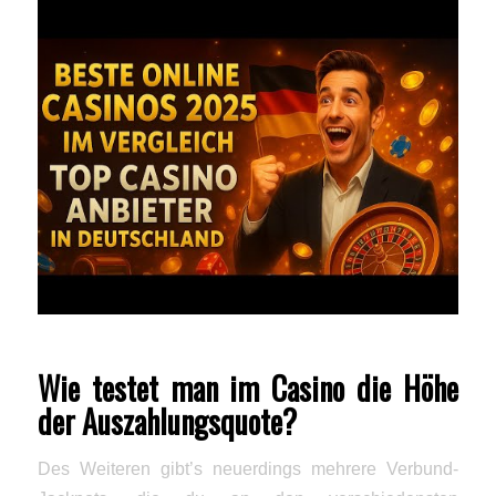
Wie testet man im Casino die Höhe
der Auszahlungsquote?
Des Weiteren gibt’s neuerdings mehrere Verbund-