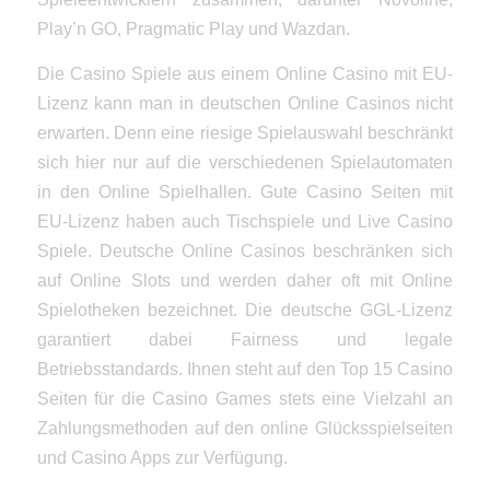
Play’n GO, Pragmatic Play und Wazdan.
Die Casino Spiele aus einem Online Casino mit EU-
Lizenz kann man in deutschen Online Casinos nicht
erwarten. Denn eine riesige Spielauswahl beschränkt
sich hier nur auf die verschiedenen Spielautomaten
in den Online Spielhallen. Gute Casino Seiten mit
EU-Lizenz haben auch Tischspiele und Live Casino
Spiele. Deutsche Online Casinos beschränken sich
auf Online Slots und werden daher oft mit Online
Spielotheken bezeichnet. Die deutsche GGL-Lizenz
garantiert dabei Fairness und legale
Betriebsstandards. Ihnen steht auf den Top 15 Casino
Seiten für die Casino Games stets eine Vielzahl an
Zahlungsmethoden auf den online Glücksspielseiten
und Casino Apps zur Verfügung.