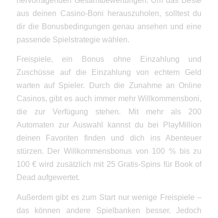
aus deinen Casino-Boni herauszuholen, solltest du
dir die Bonusbedingungen genau ansehen und eine
passende Spielstrategie wählen.
Freispiele, ein Bonus ohne Einzahlung und
Zuschüsse auf die Einzahlung von echtem Geld
warten auf Spieler. Durch die Zunahme an Online
Casinos, gibt es auch immer mehr Willkommensboni,
die zur Verfügung stehen. Mit mehr als 200
Automaten zur Auswahl kannst du bei PlayMillion
deinen Favoriten finden und dich ins Abenteuer
stürzen. Der Willkommensbonus von 100 % bis zu
100 € wird zusätzlich mit 25 Gratis-Spins für Book of
Dead aufgewertet.
Außerdem gibt es zum Start nur wenige Freispiele –
das können andere Spielbanken besser. Jedoch