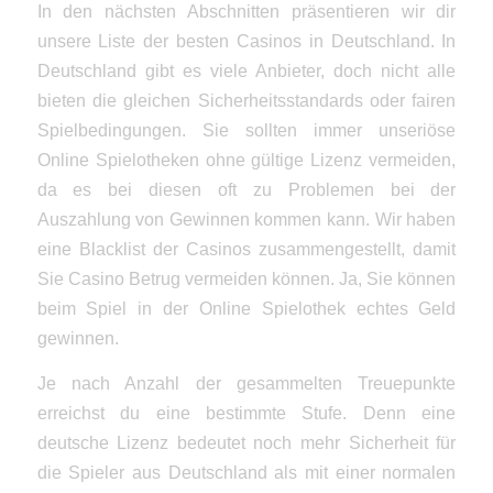
In den nächsten Abschnitten präsentieren wir dir
unsere Liste der besten Casinos in Deutschland. In
Deutschland gibt es viele Anbieter, doch nicht alle
bieten die gleichen Sicherheitsstandards oder fairen
Spielbedingungen. Sie sollten immer unseriöse
Online Spielotheken ohne gültige Lizenz vermeiden,
da es bei diesen oft zu Problemen bei der
Auszahlung von Gewinnen kommen kann. Wir haben
eine Blacklist der Casinos zusammengestellt, damit
Sie Casino Betrug vermeiden können. Ja, Sie können
beim Spiel in der Online Spielothek echtes Geld
gewinnen.
Je nach Anzahl der gesammelten Treuepunkte
erreichst du eine bestimmte Stufe. Denn eine
deutsche Lizenz bedeutet noch mehr Sicherheit für
die Spieler aus Deutschland als mit einer normalen