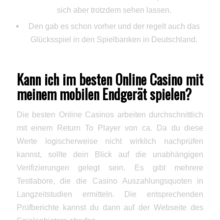
sich aber trotzdem sehen lassen.
Den gab es schon vorher und der regelt auch das
Glücksspiel in den Spielbanken in Deutschland.
Kann ich im besten Online Casino mit
meinem mobilen Endgerät spielen?
Die besten Online Casinos arbeiten durchschnittlich
mit einem Return To Player von ca. Da du diese
Werte logischerweise nicht wirklich nachprüfen
kannst, sollte dein Blick auf die unabhängigen
Verifizierungen gelegt sein. Es gibt mehrere
Testlabore, die die Casino Auszahlungsquoten in
Langzeitstudien ermitteln. Die entsprechenden
Prüfberichte kannst du dann auf der Webseite des