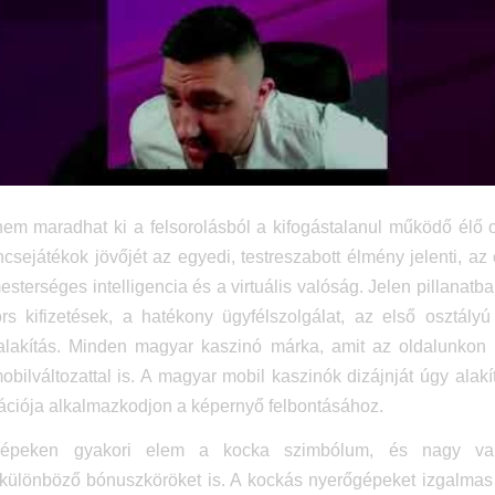
em maradhat ki a felsorolásból a kifogástalanul működő élő o
csejátékok jövőjét az egyedi, testreszabott élmény jelenti, az 
mesterséges intelligencia és a virtuális valóság. Jelen pillanatb
rs kifizetések, a hatékony ügyfélszolgálat, az első osztályú
ialakítás. Minden magyar kaszinó márka, amit az oldalunkon 
obilváltozattal is. A magyar mobil kaszinók dizájnját úgy alakít
ációja alkalmazkodjon a képernyő felbontásához.
épeken gyakori elem a kocka szimbólum, és nagy való
 különböző bónuszköröket is. A kockás nyerőgépeket izgalmas 