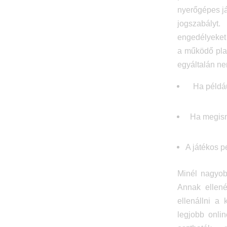
nyerőgépes já
jogszabályt
engedélyeket 
a működő plat
egyáltalán n
Ha példáu
Ha megism
A játékos p
Minél nagyob
Annak ellen
ellenállni a
legjobb onli