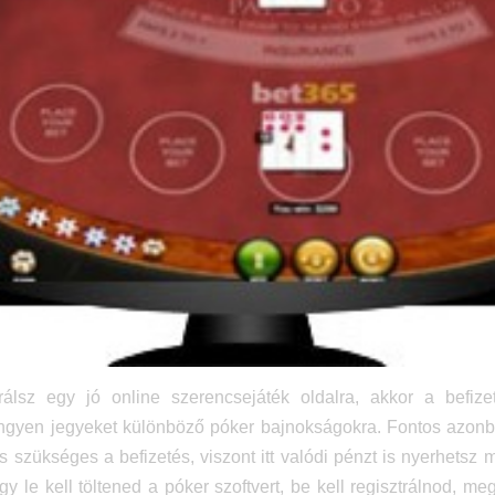
rálsz egy jó online szerencsejáték oldalra, akkor a befize
ingyen jegyeket különböző póker bajnokságokra. Fontos azonba
is szükséges a befizetés, viszont itt valódi pénzt is nyerhetsz 
ogy le kell töltened a póker szoftvert, be kell regisztrálnod, m