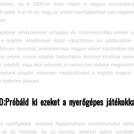
jellemzi, és a 2000-es évek elején a magyar kocsmákba
nk velük. A jó hír az, hogy az online nyerőgépekkel való ingyen
gos.
apatunk rendszeresen vizsgálja és összehasonlítja ezeket az
a legjobb lehetőségek közül választhass. Az alábbiakban
bónusz típusokat, amelyeket egy magyar online kaszinóban me
ar online casino oldalak fantasztikus élményt kínálnak neke
, rulettről, vagy akár pókerről. A casino.com oldalon megismer
amelyek alapján sikeresen megtalálhatod a legjobb magyar 
ol érdemes játszani.
;Próbáld ki ezeket a nyerőgépes játékokkat
ás nyerőgépek, amelyek hagyományos szimbólumokat tartal
-ok és Hetesek. Az az összeg, amelyet egyes vonalak