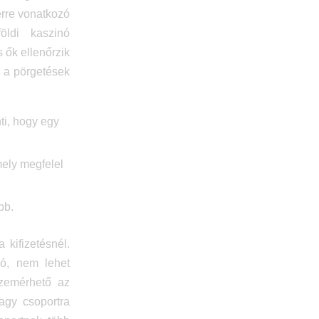
erre vonatkozó
öldi kaszinó
 ők ellenőrzik
y a pörgetések
ti, hogy egy
ely megfelel
bb.
kifizetésnél.
ó, nem lehet
szemérhető az
agy csoportra