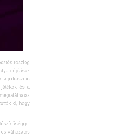
sztós részleg
olyan újítások
an a jó kaszinó
 játékok és a
megtalálhatsz
ották ki, hogy
színűséggel
és változatos