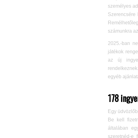
személyes ada
Szerencsére 
Remélhetőleg
számunkra az 
2025.-ban ne
játékok renge
az új ingye
rendelkeznek
egyéb ajánlat
178 ingye
Egy üdvözlőbó
Be kell fize
általában eg
szeretnéd-e 