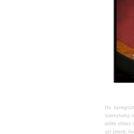
Ha beregiszt
szerezhetsz 
előtte ehhez 
azt jelenti, h