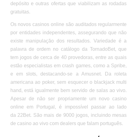
depósito e outras ofertas que viabilizam as rodadas
gratuitas.
Os novos casinos online são auditados regularmente
por entidades independentes, assegurando que não
existe manipulação dos resultados. Variedade é a
palavra de ordem no catálogo da TornadoBet, que
tem jogos de cerca de 40 provedoras, entre as quais
estão especialistas em crash games, como a Spribe,
e em slots, destacando-se a Amusnet. Da roleta
americana ao poker, sem esquecer o blackjack multi
hand, está igualmente bem servido de salas ao vivo.
Apesar de não ser propriamente um novo casino
online em Portugal, é impossível passar ao lado
da 22Bet. São mais de 9000 jogos, incluindo mesas
de casino ao vivo com dealers que falam português.