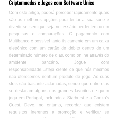
Criptomoedas e Jogos com Software Único
Com este artigo, poderá perceber rapidamente quais
são as melhores opções para tentar a sua sorte e
divertir-se, sem que seja necessário perder tempo em
pesquisas e comparações. O pagamento com
Multibanco é possível tanto fisicamente em um caixa
eletrônico com um cartão de débito dentro de um
determinado número de dias, como online através do
ambiente bancário. Jogue com
responsabilidade.Esteja ciente de que nós mesmos
não oferecemos nenhum produto de jogo. As suas
slots são bastante aclamadas, sendo que entre elas
se destacam alguns dos grandes favoritos de quem
joga em Portugal, incluindo a Starburst e a Gonzo’s
Quest. Deve, no entanto, recordar que existem
requisitos inerentes à promoção e verificar se