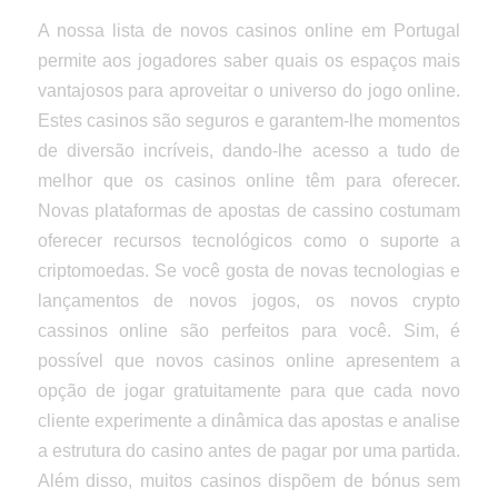
A nossa lista de novos casinos online em Portugal
permite aos jogadores saber quais os espaços mais
vantajosos para aproveitar o universo do jogo online.
Estes casinos são seguros e garantem-lhe momentos
de diversão incríveis, dando-lhe acesso a tudo de
melhor que os casinos online têm para oferecer.
Novas plataformas de apostas de cassino costumam
oferecer recursos tecnológicos como o suporte a
criptomoedas. Se você gosta de novas tecnologias e
lançamentos de novos jogos, os novos crypto
cassinos online são perfeitos para você. Sim, é
possível que novos casinos online apresentem a
opção de jogar gratuitamente para que cada novo
cliente experimente a dinâmica das apostas e analise
a estrutura do casino antes de pagar por uma partida.
Além disso, muitos casinos dispõem de bónus sem