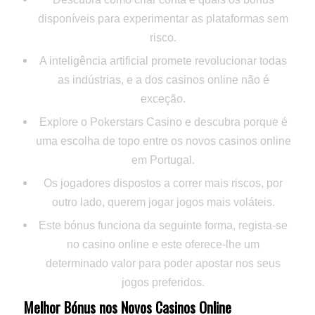
disponíveis para experimentar as plataformas sem
risco.
A inteligência artificial promete revolucionar todas
as indústrias, e a dos casinos online não é
exceção.
Explore o Pokerstars Casino e descubra porque é
uma escolha de topo entre os novos casinos online
em Portugal.
Os jogadores dispostos a correr mais riscos, por
outro lado, querem jogar jogos mais voláteis.
Este bónus funciona da seguinte forma, regista-se
no casino online e este oferece-lhe um
determinado valor para poder apostar nos seus
jogos preferidos.
Melhor Bónus nos Novos Casinos Online