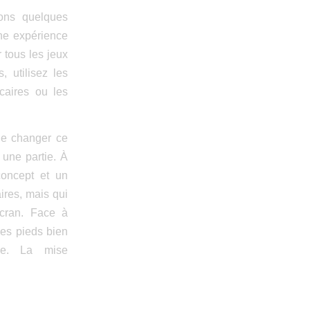
ons quelques
une expérience
 tous les jeux
, utilisez les
caires ou les
 de changer ce
 une partie. À
concept et un
res, mais qui
cran. Face à
les pieds bien
se. La mise