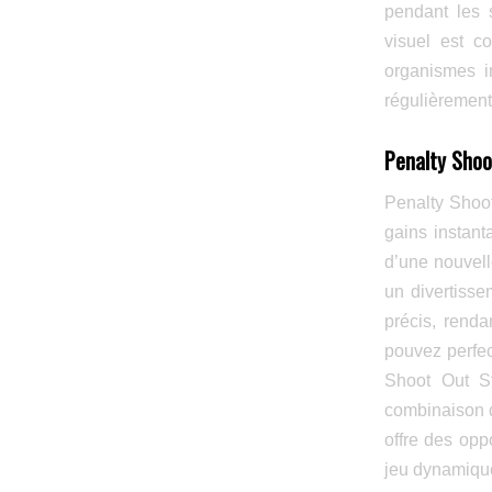
pendant les 
visuel est c
organismes i
régulièrement
Penalty Shoot
Penalty Shoot
gains instan
d’une nouvell
un divertisse
précis, renda
pouvez perfec
Shoot Out St
combinaison d
offre des opp
jeu dynamiqu