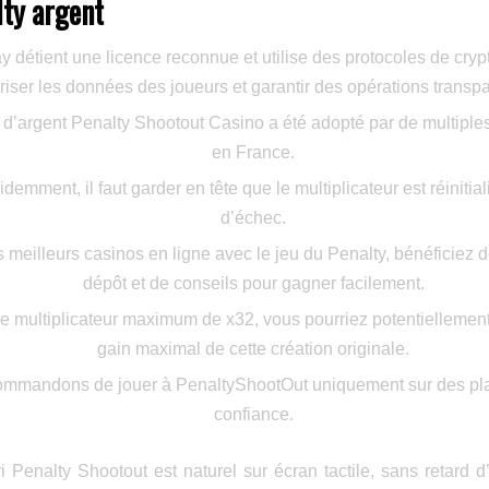
lty argent
y détient une licence reconnue et utilise des protocoles de cry
riser les données des joueurs et garantir des opérations transp
 d’argent Penalty Shootout Casino a été adopté par de multiples
en France.
demment, il faut garder en tête que le multiplicateur est réinitia
d’échec.
s meilleurs casinos en ligne avec le jeu du Penalty, bénéficiez
dépôt et de conseils pour gagner facilement.
le multiplicateur maximum de x32, vous pourriez potentiellement
gain maximal de cette création originale.
mmandons de jouer à PenaltyShootOut uniquement sur des pl
confiance.
i Penalty Shootout est naturel sur écran tactile, sans retard d