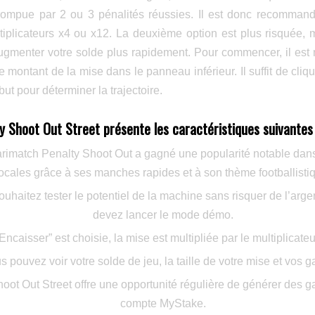
rrompue par 2 ou 3 pénalités réussies. Il est donc recommand
iplicateurs x4 ou x12. La deuxième option est plus risquée, 
ugmenter votre solde plus rapidement. Pour commencer, il est
e montant de la mise dans le panneau inférieur. Il suffit de cliq
ut pour déterminer la trajectoire.
ty Shoot Out Street présente les caractéristiques suivantes
Parimatch Penalty Shoot Out a gagné une popularité notable dans
locales grâce à ses manches rapides et à son thème footballisti
ouhaitez tester le potentiel de la machine sans risquer de l’arge
devez lancer le mode démo.
“Encaisser” est choisie, la mise est multipliée par le multiplicateu
 pouvez voir votre solde de jeu, la taille de votre mise et vos g
oot Out Street offre une opportunité régulière de générer des ga
compte MyStake.