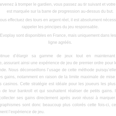
arvenez à tromper le gardien, vous passez au tir suivant et votr
est marquée sur la barre de progression au-dessus du but.
ous effectuez des tours en argent réel, il est absolument néces
rappeler les principes du jeu responsable.
 Evoplay sont disponibles en France, mais uniquement dans les
ligne agréés.
tinue d’élargir sa gamme de jeux tout en maintenant
e, assurant ainsi une expérience de jeu de premier ordre pour 
nde. Nous déconseillons l’usage de cette méthode puisqu’ell
es gains, notamment en raison de la limite maximale de mise 
es casinos. Cette stratégie est idéale pour les joueurs les plus
 de leur bankroll et qui souhaitent réaliser de petits gains. Il
collecter ses gains directement après avoir réussi à marquer
graphismes sont donc beaucoup plus colorés cette fois-ci, c
ent l’expérience de jeu.