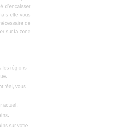
é d’encaisser
mais elle vous
 nécessaire de
uer sur la zone
 les régions
que.
nt réel, vous
r actuel.
ains.
ins sur votre