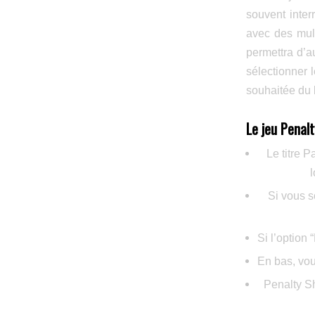
souvent inte
avec des mult
permettra d’a
sélectionner l
souhaitée du b
Le jeu Penal
Le titre 
Si vous s
Si l’option 
En bas, vous
Penalty Sh