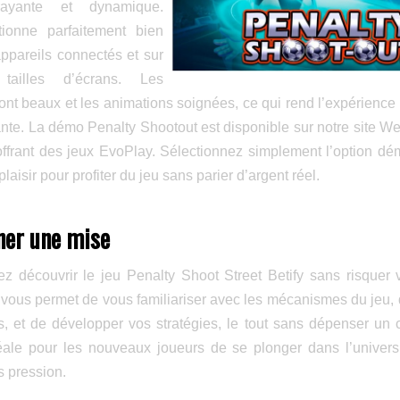
trayante et dynamique.
ctionne parfaitement bien
appareils connectés et sur
tailles d’écrans. Les
nt beaux et les animations soignées, ce qui rend l’expérience
ante. La démo Penalty Shootout est disponible sur notre site Web
ffrant des jeux EvoPlay. Sélectionnez simplement l’option d
plaisir pour profiter du jeu sans parier d’argent réel.
ner une mise
z découvrir le jeu Penalty Shoot Street Betify sans risquer 
 vous permet de vous familiariser avec les mécanismes du jeu, 
és, et de développer vos stratégies, le tout sans dépenser un 
déale pour les nouveaux joueurs de se plonger dans l’univers
 pression.