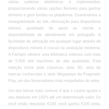
várias carteiras eletrónicas e criptomoedas,
proporcionando várias opções flexíveis para ganhar
dinheiro e gerir fundos na plataforma. Examinamos a
navegabilidade do site, otimização para dispositivos
móveis, qualidade do apoio ao cliente e
disponibilidade de atendimento em português. A
facilidade de utilização em qualquer lugar através de
dispositivos móveis é crucial na avaliação moderna.
A Fairspin oferece uma biblioteca extensa com mais
de 5.000 slot machines de alta qualidade. Esta
seleção inclui slots clássicos, slots 3D, slots de
marcas conhecidas e slots Megaways da Pragmatic
Play, um dos fornecedores mais respeitados do setor.
Um dos bónus mais comuns é que o casino iguala o
seu depósito em 100% até um determinado valor. Se
você então depositar €100, você ganha €100 extra,