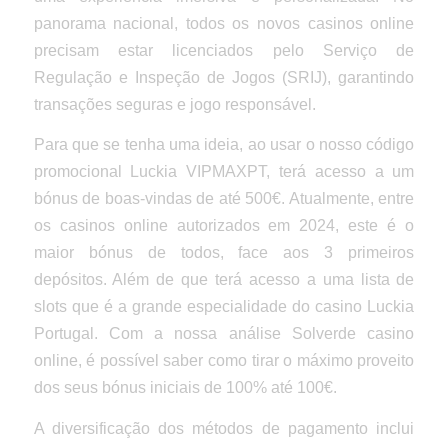
panorama nacional, todos os novos casinos online
precisam estar licenciados pelo Serviço de
Regulação e Inspeção de Jogos (SRIJ), garantindo
transações seguras e jogo responsável.
Para que se tenha uma ideia, ao usar o nosso código
promocional Luckia VIPMAXPT, terá acesso a um
bónus de boas-vindas de até 500€. Atualmente, entre
os casinos online autorizados em 2024, este é o
maior bónus de todos, face aos 3 primeiros
depósitos. Além de que terá acesso a uma lista de
slots que é a grande especialidade do casino Luckia
Portugal. Com a nossa análise Solverde casino
online, é possível saber como tirar o máximo proveito
dos seus bónus iniciais de 100% até 100€.
A diversificação dos métodos de pagamento inclui