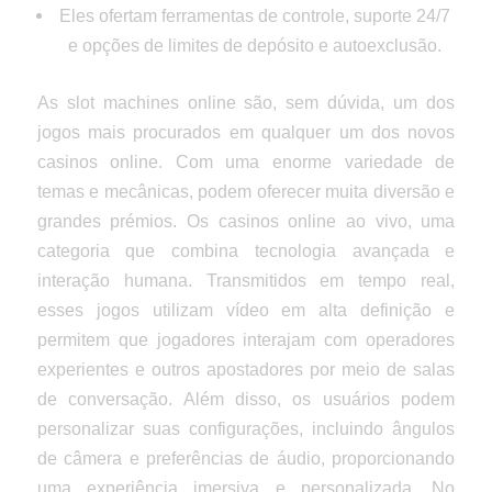
Eles ofertam ferramentas de controle, suporte 24/7
e opções de limites de depósito e autoexclusão.
As slot machines online são, sem dúvida, um dos
jogos mais procurados em qualquer um dos novos
casinos online. Com uma enorme variedade de
temas e mecânicas, podem oferecer muita diversão e
grandes prémios. Os casinos online ao vivo, uma
categoria que combina tecnologia avançada e
interação humana. Transmitidos em tempo real,
esses jogos utilizam vídeo em alta definição e
permitem que jogadores interajam com operadores
experientes e outros apostadores por meio de salas
de conversação. Além disso, os usuários podem
personalizar suas configurações, incluindo ângulos
de câmera e preferências de áudio, proporcionando
uma experiência imersiva e personalizada. No