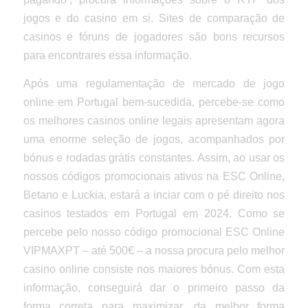
jogos e do casino em si. Sites de comparação de
casinos e fóruns de jogadores são bons recursos
para encontrares essa informação.
Após uma regulamentação de mercado de jogo
online em Portugal bem-sucedida, percebe-se como
os melhores casinos online legais apresentam agora
uma enorme seleção de jogos, acompanhados por
bónus e rodadas grátis constantes. Assim, ao usar os
nossos códigos promocionais ativos na ESC Online,
Betano e Luckia, estará a inciar com o pé direito nos
casinos testados em Portugal em 2024. Como se
percebe pelo nosso código promocional ESC Online
VIPMAXPT – até 500€ – a nossa procura pelo melhor
casino online consiste nos maiores bónus. Com esta
informação, conseguirá dar o primeiro passo da
forma correta para maximizar, da melhor forma