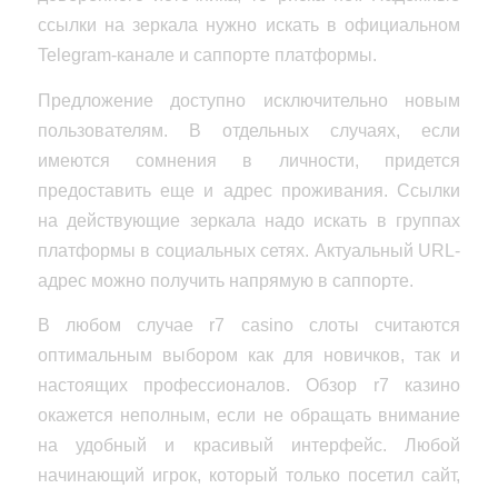
ссылки на зеркала нужно искать в официальном
Telegram-канале и саппорте платформы.
Предложение доступно исключительно новым
пользователям. В отдельных случаях, если
имеются сомнения в личности, придется
предоставить еще и адрес проживания. Ссылки
на действующие зеркала надо искать в группах
платформы в социальных сетях. Актуальный URL-
адрес можно получить напрямую в саппорте.
В любом случае r7 casino слоты считаются
оптимальным выбором как для новичков, так и
настоящих профессионалов. Обзор r7 казино
окажется неполным, если не обращать внимание
на удобный и красивый интерфейс. Любой
начинающий игрок, который только посетил сайт,