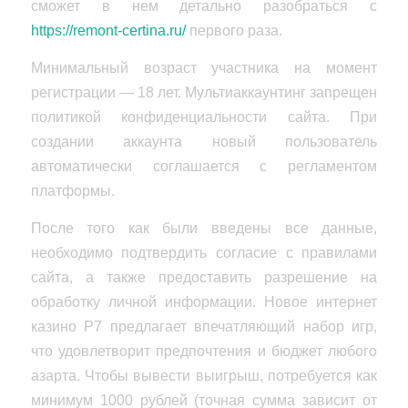
сможет в нем детально разобраться с
https://remont-certina.ru/
первого раза.
Минимальный возраст участника на момент
регистрации — 18 лет. Мультиаккаунтинг запрещен
политикой конфиденциальности сайта. При
создании аккаунта новый пользователь
автоматически соглашается с регламентом
платформы.
После того как были введены все данные,
необходимо подтвердить согласие с правилами
сайта, а также предоставить разрешение на
обработку личной информации. Новое интернет
казино Р7 предлагает впечатляющий набор игр,
что удовлетворит предпочтения и бюджет любого
азарта. Чтобы вывести выигрыш, потребуется как
минимум 1000 рублей (точная сумма зависит от