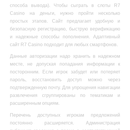
способа вывода). Чтобы сыграть в слоты R7
Casino на деньги, нужно пройти несколько
простых этапов. Сайт предлагает удобную и
безопасную регистрацию, быструю верификацию
и надежные способы пополнения. Адаптивный
сайт R7 Casino подходит для любых смартфонов.
Данные авторизации надо хранить в надежном
месте, не допуская попадания информации к
посторонним. Если игрок забудет или потеряет
пароль, восстановить доступ можно через
подтвержденную почту. Для упрощения навигации
развлечения сгруппированы по тематикам и
расширенным опциям.
Перечень доступных игрокам предложений
постоянно расширяется. Администрация