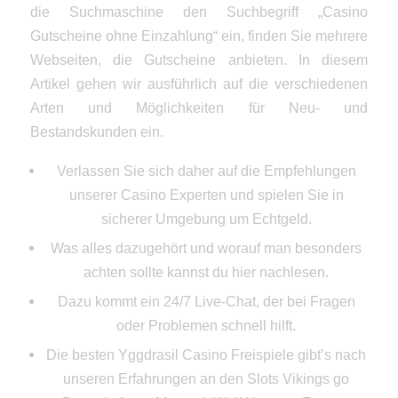
die Suchmaschine den Suchbegriff „Casino
Gutscheine ohne Einzahlung“ ein, finden Sie mehrere
Webseiten, die Gutscheine anbieten. In diesem
Artikel gehen wir ausführlich auf die verschiedenen
Arten und Möglichkeiten für Neu- und
Bestandskunden ein.
Verlassen Sie sich daher auf die Empfehlungen
unserer Casino Experten und spielen Sie in
sicherer Umgebung um Echtgeld.
Was alles dazugehört und worauf man besonders
achten sollte kannst du hier nachlesen.
Dazu kommt ein 24/7 Live-Chat, der bei Fragen
oder Problemen schnell hilft.
Die besten Yggdrasil Casino Freispiele gibt’s nach
unseren Erfahrungen an den Slots Vikings go