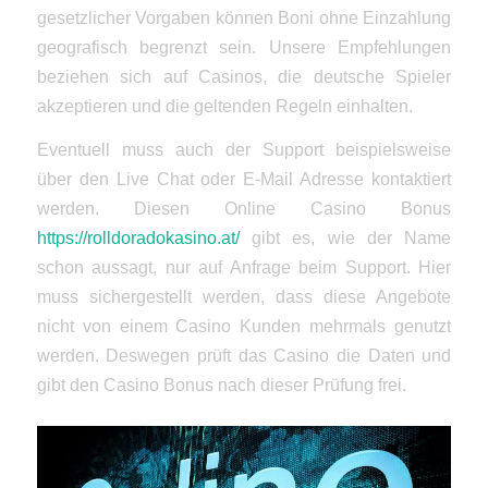
gesetzlicher Vorgaben können Boni ohne Einzahlung
geografisch begrenzt sein. Unsere Empfehlungen
beziehen sich auf Casinos, die deutsche Spieler
akzeptieren und die geltenden Regeln einhalten.
Eventuell muss auch der Support beispielsweise
über den Live Chat oder E-Mail Adresse kontaktiert
werden. Diesen Online Casino Bonus
https://rolldoradokasino.at/
gibt es, wie der Name
schon aussagt, nur auf Anfrage beim Support. Hier
muss sichergestellt werden, dass diese Angebote
nicht von einem Casino Kunden mehrmals genutzt
werden. Deswegen prüft das Casino die Daten und
gibt den Casino Bonus nach dieser Prüfung frei.