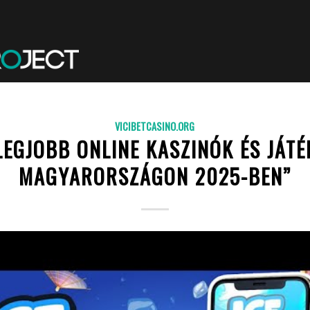
VICIBETCASINO.ORG
LEGJOBB ONLINE KASZINÓK ÉS JÁT
MAGYARORSZÁGON 2025-BEN”