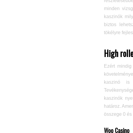
részletesebb
minden vizsg
kaszinók mil
biztos lehet
tökélyre fejl
High roll
Ezért mindig 
követelmények
kaszinó is
Tevékenysége
kaszinók nye
határoz. Amen
összege 0 és 1
Woo Casino