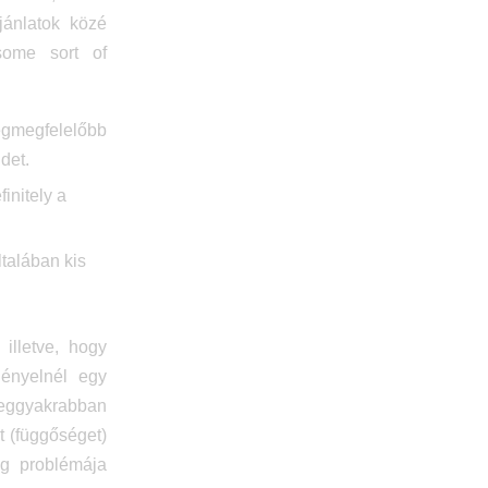
jánlatok közé
some sort of
legmegfelelőbb
det.
initely a
talában kis
illetve, hogy
gényelnél egy
 leggyakrabban
t (függőséget)
ég problémája