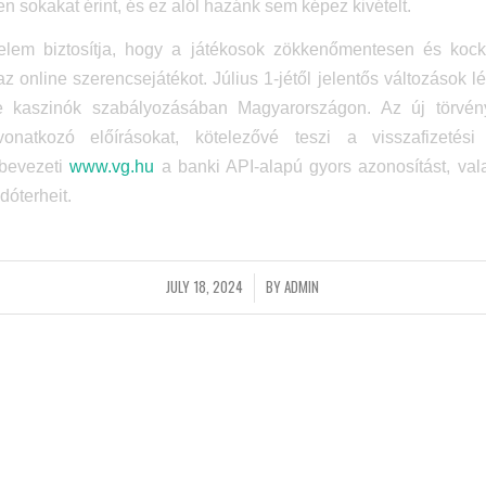
en sokakat érint, és ez alól hazánk sem képez kivételt.
elem biztosítja, hogy a játékosok zökkenőmentesen és kock
z online szerencsejátékot. Július 1-jétől jelentős változások l
ne kaszinók szabályozásában Magyarországon. Az új törvény
onatkozó előírásokat, kötelezővé teszi a visszafizetés
, bevezeti
www.vg.hu
a banki API-alapú gyors azonosítást, val
dóterheit.
JULY 18, 2024
BY
ADMIN
/