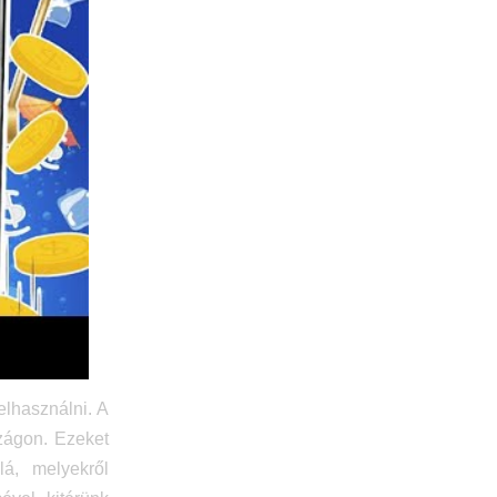
elhasználni. A
szágon. Ezeket
lá, melyekről