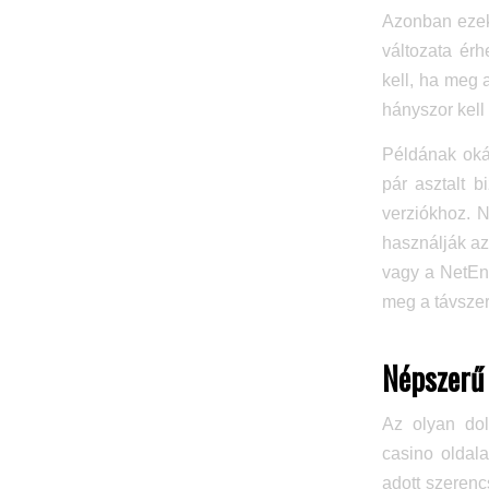
Azonban eze
változata ér
kell, ha meg 
hányszor kell 
Példának oká
pár asztalt b
verziókhoz. N
használják az
vagy a NetEnt
meg a távszer
Népszerű 
Az olyan dol
casino oldala
adott szerencs