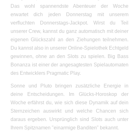
Das wohl spannendste Abenteuer der Woche
erwartet dich jeden Donnerstag mit unserem
verfluchten Donnerstags-Jackpot. Wirst du Teil
unserer Crew, kannst du ganz automatisch mit deiner
eigenen Glückszahl an den Ziehungen teilnehmen.
Du kannst also in unserer Online-Spielothek Echtgeld
gewinnen, ohne an den Slots zu spielen. Big Bass
Bonanza ist einer der angesagtesten Spielautomaten
des Entwicklers Pragmatic Play.
Sonne und Pluto bringen zusätzliche Energie in
deine Entscheidungen. Im Glücks-Horoskop der
Woche erfährst du, wie sich diese Dynamik auf dein
Sternzeichen auswirkt und welche Chancen sich
daraus ergeben. Ursprünglich sind Slots auch unter
Ihrem Spitznamen "einarmige Banditen" bekannt.