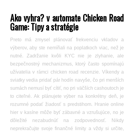
Ako vyhra? v automate Chicken Road
Game: Tipy a stratégie
Preto má zmysel plánovať frekvenciu vkladov a
výberov, aby ste nemíňali na poplatkoch viac, než je
nutné. Zadržanie kvôli KYC nie je zlyhanie, ale
bezpečnostný mechanizmus, ktorý často spomínajú
užívatelia v rámci chicken road recenzie. Víkendy a
sviatky vedia pridať pár hodín navyše, čo pri menších
sumách nemusí byť cítiť, no pri väčších cashoutoch je
to citeľné. Ak plánujete výber na konkrétny deň, je
rozumné podať žiadosť s predstihom. Hranie online
hier v kasíne môže byť zábavné a vzrušujúce, no je
dôležité nezabudnúť na zodpovednosť. Nikdy
neprekračujte svoje finančné limity a vždy si určite,