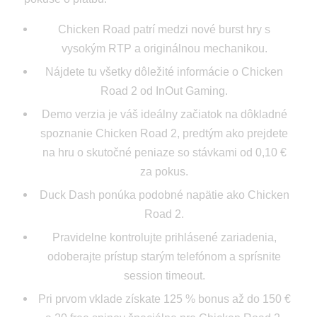
Chicken Road patrí medzi nové burst hry s
vysokým RTP a originálnou mechanikou.
Nájdete tu všetky dôležité informácie o Chicken
Road 2 od InOut Gaming.
Demo verzia je váš ideálny začiatok na dôkladné
spoznanie Chicken Road 2, predtým ako prejdete
na hru o skutočné peniaze so stávkami od 0,10 €
za pokus.
Duck Dash ponúka podobné napätie ako Chicken
Road 2.
Pravidelne kontrolujte prihlásené zariadenia,
odoberajte prístup starým telefónom a sprísnite
session timeout.
Pri prvom vklade získate 125 % bonus až do 150 €