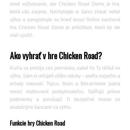
nové vyživovanie, ale Chicken Road Demo je hra,
ktorá vás zaujme. Nechybajte si šanci získať veľké
výhry a zaregistrujte sa hneď teraz! Online kasínová
hra Chicken Road Demo je príležitost, ktorú by ste
mali využiť.
Ako vyhrať v hre Chicken Road?
Kurča sa prebíja cez premávku, zatiaľ čo Ty dúfaš vo
výhry. Sám si určuješ výšku stávky – podľa rozpočtu a
ochoty riskovať. Tipico, Bwin a Bet-at-home patria
medzi etablované poskytovateľov. Spĺňajú prísne
podmienky a ponúkajú Ti bezpečné hranie so
skutočnými šancami na výhru.
Funkcie hry Chicken Road