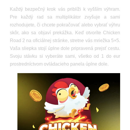
Každý bezpečný krok vás priblíži k vyšším výhram.
Pre každý rad sa multiplikátor zvyšuje a sami
rozhodujete, či chcete pokračovať alebo vybrať výhru
skôr, ako sa objaví prekážka. Keď otvoríte Chicken
Road 2 na oficiálnej stránke, stretne vás mriežka 5×5.
Vaša sliepka stojí úplne dole pripravená prejsť cestu.
Svoju stávku si vyberáte sami, všetko od 1 do eur
prostredníctvom ovládacieho panela úplne dole.