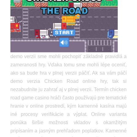
demo verzii sme mohli pochopiť základné pravidlá a
zameranosti hry. Vďaka tomu sme mohli lépe oceniť,
ako sa bude hra v plnej verzii páčiť. Ak sa vám páčí
demo verzia Chicken Road online hry, tak si
nezabudnite ju zahrať aj v plnej verzii. Termín chicken
road game casino hráči často používajú pre tematické
hranie v online prostredí, kým kamenné kasína majú
iné procesy verifikácie a výplat. Online varianta
ponúka širšie možnosti vkladov s okamžitým
pripísaním a jasným prehľadom poplatkov. Kamenné