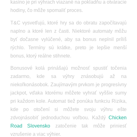
kasíno je pri výhrach viazané na pokladňu a otváracie
hodiny, čo môže spomaliť proces.
T&C vysvetľujú, ktoré hry sa do obratu započítavajú
naplno a ktoré len z časti. Niektoré automaty môžu
byť dočasne vylúčené, aby sa bonus neplnil príliš
rýchlo. Termíny sú krátke, preto je lepšie menší
bonus, ktorý reálne stihnete.
Bonusové kolá prinášajú možnosť spustiť točenia
zadarmo, kde sa výhry znásobujú až na
niekoľkonásobok. Zaujímavým prvkom je progresívny
jackpot, vďaka ktorému môžete vyhrať vyššie sumy
pri každom kole. Automat tiež ponúka funkciu Rizika,
kde po otočení si môžete svoju výhru ešte
zdvojnásobiť jednoduchou voľbou. Každý
Chicken
Road Slovensko
zatočenie tak môže priniesť
vzrušenie a viac výhier.