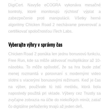
DigiCert. Navyše eCOGRA vykonáva mesačné
kontroly, ktoré monitorujú rýchlosť výplat a
zabezpečenie proti manipulácii. Všetky herné
algoritmy Chicken Road 2 nechávame preverovať a
certifikovať spoločnosťou iTech Labs.
Vyberajte výhry v správny čas
Chicken Road 2 ponúka len jednu bonusovú funkciu,
Free Run, kde sa môže aktivovať multiplikátor až 10-
násobku. To môže spôsobiť, že sa hra bude zdať
menej rozmanitá v porovnaní s modernými video
slotmi s viacerými bonusovými režimami. Keď je čas
na výber, používate tú istú metódu, ktorá bola
naposledy použitá pri vklade. Výbery cez Trustly sa
zvyčajne zobrazia na účte do niekoľkých minút, zatiaľ
čo digitálne peňaženky trvajú až jeden deň.