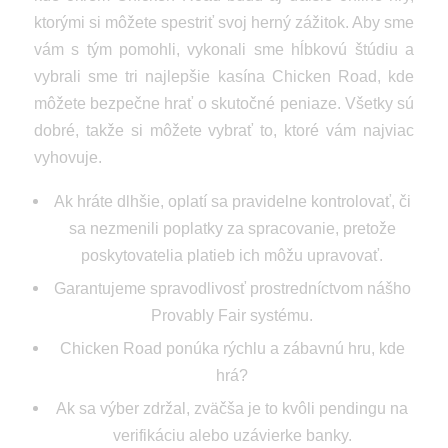
ktorými si môžete spestriť svoj herný zážitok. Aby sme
vám s tým pomohli, vykonali sme hĺbkovú štúdiu a
vybrali sme tri najlepšie kasína Chicken Road, kde
môžete bezpečne hrať o skutočné peniaze. Všetky sú
dobré, takže si môžete vybrať to, ktoré vám najviac
vyhovuje.
Ak hráte dlhšie, oplatí sa pravidelne kontrolovať, či
sa nezmenili poplatky za spracovanie, pretože
poskytovatelia platieb ich môžu upravovať.
Garantujeme spravodlivosť prostredníctvom nášho
Provably Fair systému.
Chicken Road ponúka rýchlu a zábavnú hru, kde
hrá?
Ak sa výber zdržal, zväčša je to kvôli pendingu na
verifikáciu alebo uzávierke banky.