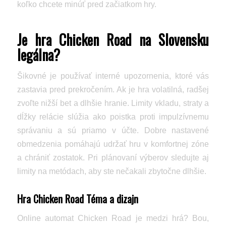
koľko chcete minúť pred začiatkom hry.
Je hra Chicken Road na Slovensku
legálna?
Šikovné je používať interné upozornenia, ktoré vás
zastavia pred prekročením. Ak je hra volatilná, radšej
zvoľte nižší bet a dlhšie hranie. Limity vkladu, straty a
dĺžky relácie slúžia ako poistka proti impulzívnemu
správaniu a sú priamo v účte. Dobre nastavené
obmedzenia pomáhajú udržať hru v komfortnej zóne
a chrániť zostatok. Pri plánovaní výberov sledujte aj
limity na metódach, aby ste nečakali zbytočne dlhšie.
Hra Chicken Road Téma a dizajn
Online automat Chicken Road je medzi hrá? Bou,