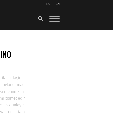
RU
EN
SINO
lə birləşir –
 alovlandırmaq
 ya mənim kimi
mi xidmət edir
i, bizi taleyin
vət edir, tam