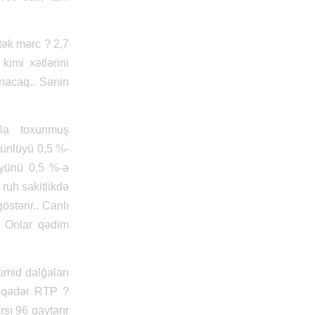
 tək mərc ? 2,7
imi xətlərini
ınacaq.. Sənin
.
rla toxunmuş
tünlüyü 0,5 %-
üyünü 0,5 %-ə
 ruh sakitlikdə
östərir.. Canlı
.. Onlar qədim
ümid dalğaları
ə qədər RTP ?
şı 96 qaytarır