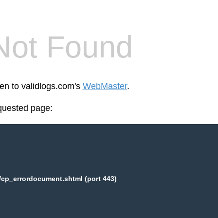
Not Found
een to validlogs.com's
WebMaster
.
equested page:
/cp_errordocument.shtml (port 443)