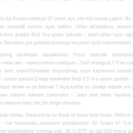
 bu Avropa ruletkası 37 ümidi açır, sıfır bizi oynaq çağırır.. Bu
d, cəsarətli ruhunu açan addım.. Onlar əlindədirsə, rəssam k
tək kimi qruplar 48,6 %-ə qədər yüksəlir – sakit ruhlar üçün sığ
ə, fırtınadan çox yumşaq toxunuşu seçənlər üçün mükəmməldir.
aming tərəfindən dəstəklənən Pinco blekceki ehtimalla
a nəfəs alır – mənim köhnə yoldaşım.. Zərif strategiya ? Evin üs
si sehr, eləmi?|Ürəkdən düşünülmüş oyun kazinonun üstünl
– səssiz qələbə.|Dəqiq hərəkətlər fərqi 0,5 %-ə qədər qısaldır –
 İkiqat etmək və ya bölmək ? Açıq kartlar bu strateji rəqsdə yol g
əvi zalların nəfəsini canlandırır – ürəyi təsir edən səyahət
-sədasını tutur, heç bir kölgə olmadan..
akı slotlar, Starburst və ya Book of Dead kimi incilər, RNG-ni 
ır – hər fırlanmada arzularımı pıçıldayıram!. 92 %-dən 97 %-
arımı sakitləşdirən yumşaq vəd.. 96 % RTP ilə slot 100 mərcə qar