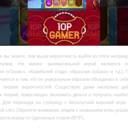
е вы знаете, тем выше вероятность выйти из этого непре
телем. Не менее занимательной игрой является 
и («Оазис», «Карибский стад», «Красная собака» и т.д.).
чается в том, что он уникальным образом объединил в себ
и теорию вероятностей. Существует даже несколько д
 теорий, помогающих экономить деньги и получать наиб
 Для перехода на страницу с бесплатной версией игры
й слот. Обратите внимание, рядом с названием игры указа
рата игроку от сделанных ставок (RTP).