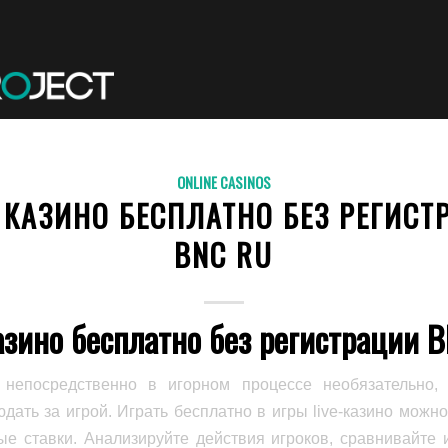
ONLINE CASINOS
 КАЗИНО БЕСПЛАТНО БЕЗ РЕГИСТ
BNC RU
азино бесплатно без регистрации 
 непосредственно в игорном процессе необязательно,
дать за игрой. Играть бесплатно в игры live-казино можн
е ставки. Анализируйте действия игроков, сравнивайте 