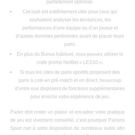
parfaitement optimisé.
Cet outil est extrêmement utile pour ceux qui
souhaitent analyser les tendances, les
performances d’une équipe ou d’un joueur et
d’autres données pertinentes avant de placer leurs
paris.
En plus du Bonus habituel, vous pouvez utiliser le
code promo NetBet « LES10 ».
Si tous les sites de paris sportifs proposent des
paris à cote en pré-match et en direct, beaucoup
d’entre eux disposent de fonctions supplémentaires
pour enrichir votre expérience de jeu.
Parier doit rester un plaisir et encadrer votre pratique
de jeu est vivement conseillé, c’est pourquoi Parions
Sport met à votre disposition de nombreux outils afin