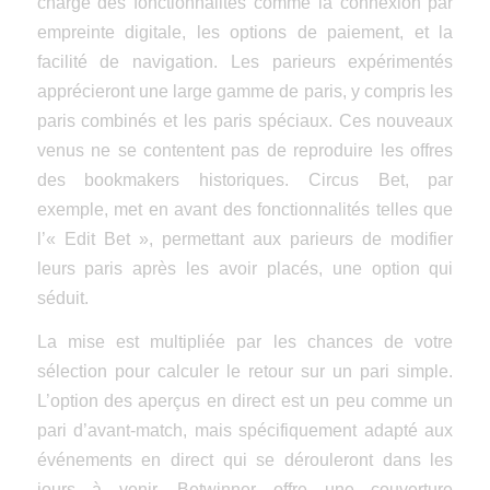
charge des fonctionnalités comme la connexion par
empreinte digitale, les options de paiement, et la
facilité de navigation. Les parieurs expérimentés
apprécieront une large gamme de paris, y compris les
paris combinés et les paris spéciaux. Ces nouveaux
venus ne se contentent pas de reproduire les offres
des bookmakers historiques. Circus Bet, par
exemple, met en avant des fonctionnalités telles que
l’« Edit Bet », permettant aux parieurs de modifier
leurs paris après les avoir placés, une option qui
séduit.
La mise est multipliée par les chances de votre
sélection pour calculer le retour sur un pari simple.
L’option des aperçus en direct est un peu comme un
pari d’avant-match, mais spécifiquement adapté aux
événements en direct qui se dérouleront dans les
jours à venir. Betwinner offre une couverture