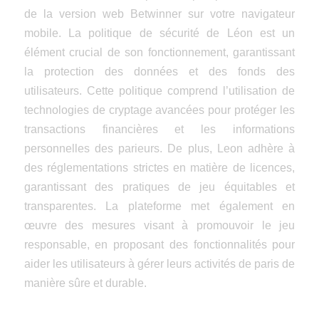
de la version web Betwinner sur votre navigateur
mobile. La politique de sécurité de Léon est un
élément crucial de son fonctionnement, garantissant
la protection des données et des fonds des
utilisateurs. Cette politique comprend l’utilisation de
technologies de cryptage avancées pour protéger les
transactions financières et les informations
personnelles des parieurs. De plus, Leon adhère à
des réglementations strictes en matière de licences,
garantissant des pratiques de jeu équitables et
transparentes. La plateforme met également en
œuvre des mesures visant à promouvoir le jeu
responsable, en proposant des fonctionnalités pour
aider les utilisateurs à gérer leurs activités de paris de
manière sûre et durable.