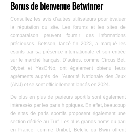
Bonus de bienvenue Betwinner
Consultez les avis d’autres utilisateurs pour évaluer
la réputation du site. Les forums et les sites de
comparaison peuvent fournir des informations
précieuses. Betsson, lancé fin 2023, a marqué les
esprits par sa présence internationale et son entrée
sur le marché français. D’autres, comme Circus Bet,
Olybet et YesOrNo, ont également obtenu leurs
agréments auprès de l’Autorité Nationale des Jeux
(ANJ) et se sont officiellement lancés en 2024.
De plus en plus de parieurs sportifs sont également
intéressés par les paris hippiques. En effet, beaucoup
de sites de paris sportifs proposent également une
section dédiée au Turf. Les plus grands noms du pari
en France, comme Unibet, Betclic ou Bwin offrent