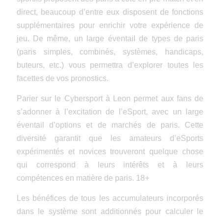
direct, beaucoup d’entre eux disposent de fonctions
supplémentaires pour enrichir votre expérience de
jeu. De même, un large éventail de types de paris
(paris simples, combinés, systèmes, handicaps,
buteurs, etc.) vous permettra d’explorer toutes les
facettes de vos pronostics.
Parier sur le Cybersport à Leon permet aux fans de
s’adonner à l’excitation de l’eSport, avec un large
éventail d’options et de marchés de paris. Cette
diversité garantit que les amateurs d’eSports
expérimentés et novices trouveront quelque chose
qui correspond à leurs intérêts et à leurs
compétences en matière de paris. 18+
Les bénéfices de tous les accumulateurs incorporés
dans le système sont additionnés pour calculer le