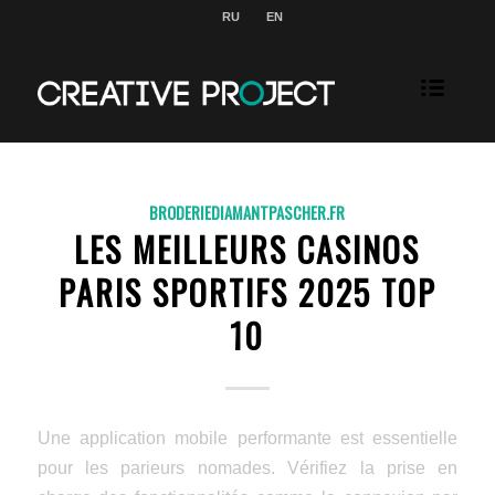
RU
EN
BRODERIEDIAMANTPASCHER.FR
LES MEILLEURS CASINOS
PARIS SPORTIFS 2025 TOP
10
Une application mobile performante est essentielle
pour les parieurs nomades. Vérifiez la prise en