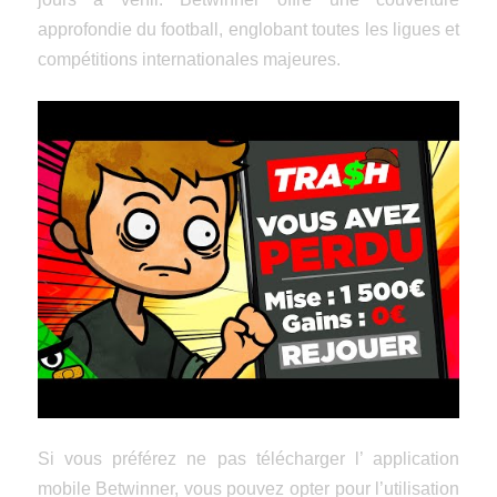
approfondie du football, englobant toutes les ligues et
compétitions internationales majeures.
Si vous préférez ne pas télécharger l’ application
mobile Betwinner, vous pouvez opter pour l’utilisation