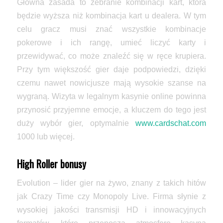
Główna zasada to zebranie kombinacji kart, która
będzie wyższa niż kombinacja kart u dealera. W tym
celu gracz musi znać wszystkie kombinacje
pokerowe i ich rangę, umieć liczyć karty i
przewidywać, co może znaleźć się w ręce krupiera.
Przy tym większość gier daje podpowiedzi, dzięki
czemu nawet nowicjusze mają wysokie szanse na
wygraną. Wizyta w legalnym kasynie online powinna
przynosić przyjemne emocje, a kluczem do tego jest
duży wybór gier, optymalnie
www.cardschat.com
1000 lub więcej.
High Roller bonusy
Evolution – lider gier na żywo, znany z takich hitów
jak Crazy Time czy Monopoly Live. Firma słynie z
wysokiej jakości transmisji HD i innowacyjnych