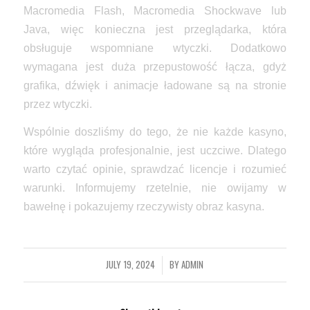
Macromedia Flash, Macromedia Shockwave lub
Java, więc konieczna jest przeglądarka, która
obsługuje wspomniane wtyczki. Dodatkowo
wymagana jest duża przepustowość łącza, gdyż
grafika, dźwięk i animacje ładowane są na stronie
przez wtyczki.
Wspólnie doszliśmy do tego, że nie każde kasyno,
które wygląda profesjonalnie, jest uczciwe. Dlatego
warto czytać opinie, sprawdzać licencje i rozumieć
warunki. Informujemy rzetelnie, nie owijamy w
bawełnę i pokazujemy rzeczywisty obraz kasyna.
JULY 19, 2024
BY
ADMIN
/