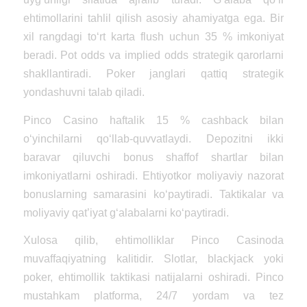
ehtimollarini tahlil qilish asosiy ahamiyatga ega. Bir
xil rangdagi to‘rt karta flush uchun 35 % imkoniyat
beradi. Pot odds va implied odds strategik qarorlarni
shakllantiradi. Poker janglari qattiq strategik
yondashuvni talab qiladi.
Pinco Casino haftalik 15 % cashback bilan
o‘yinchilarni qo‘llab-quvvatlaydi. Depozitni ikki
baravar qiluvchi bonus shaffof shartlar bilan
imkoniyatlarni oshiradi. Ehtiyotkor moliyaviy nazorat
bonuslarning samarasini ko‘paytiradi. Taktikalar va
moliyaviy qat’iyat g‘alabalarni ko‘paytiradi.
Xulosa qilib, ehtimolliklar Pinco Casinoda
muvaffaqiyatning kalitidir. Slotlar, blackjack yoki
poker, ehtimollik taktikasi natijalarni oshiradi. Pinco
mustahkam platforma, 24/7 yordam va tez