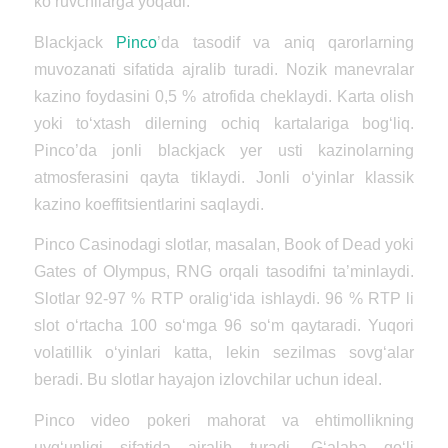
ko‘ruvchilarga yoqadi.
Blackjack
Pinco
’da tasodif va aniq qarorlarning
muvozanati sifatida ajralib turadi. Nozik manevralar
kazino foydasini 0,5 % atrofida cheklaydi. Karta olish
yoki to‘xtash dilerning ochiq kartalariga bog‘liq.
Pinco’da jonli blackjack yer usti kazinolarning
atmosferasini qayta tiklaydi. Jonli o‘yinlar klassik
kazino koeffitsientlarini saqlaydi.
Pinco Casinodagi slotlar, masalan, Book of Dead yoki
Gates of Olympus, RNG orqali tasodifni ta’minlaydi.
Slotlar 92-97 % RTP oralig‘ida ishlaydi. 96 % RTP li
slot o‘rtacha 100 so‘mga 96 so‘m qaytaradi. Yuqori
volatillik o‘yinlari katta, lekin sezilmas sovg‘alar
beradi. Bu slotlar hayajon izlovchilar uchun ideal.
Pinco video pokeri mahorat va ehtimollikning
uyg‘unligi sifatida ajralib turadi. G‘alaba qo‘li