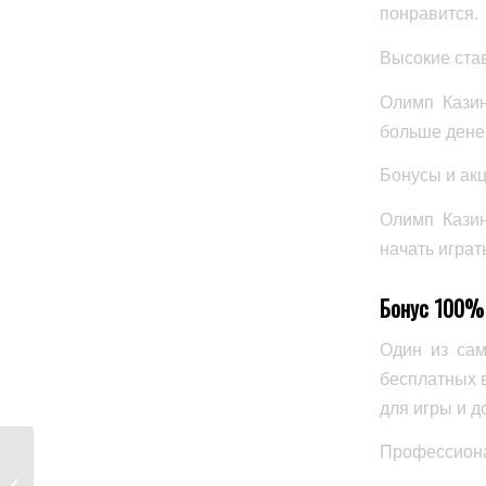
понравится.
Высокие ста
Олимп Казин
больше денег
Бонусы и ак
Олимп Казин
начать играт
Бонус 100%
Один из сам
бесплатных в
для игры и 
Профессион
Turn the Tables at Pinco Casino