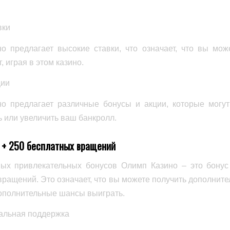
вки
о предлагает высокие ставки, что означает, что вы мож
, играя в этом казино.
ции
о предлагает различные бонусы и акции, которые могу
ь или увеличить ваш банкролл.
 + 250 бесплатных вращений
ых привлекательных бонусов Олимп Казино – это бону
ращений. Это означает, что вы можете получить дополнит
дополнительные шансы выиграть.
альная поддержка