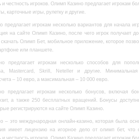
 и честность игроков. Олимп Казино предлагает игрокам бол
ы, карточные игры, рулетку и другие.
о предлагает игрокам несколько вариантов для начала иг
ция на сайте Олимп Казино, после чего игрок получает до
 скачать Олимп Бет, мобильное приложение, которое позв
мартфоне или планшете.
но предлагает игрокам несколько способов для пополн
a, Mastercard, Skrill, Neteller и другие. Минимальн
чета – 10 евро, а максимальная – 10 000 евро.
но предлагает игрокам несколько бонусов, включая бо
зит, а также 250 бесплатных вращений. Бонусы доступ
орые регистрируются на сайте Олимп Казино.
о – это международная онлайн-казино, которая была осн
ния имеет лицензию на игорное дело от олимп бет, что 
 и честность игроков. Олимп Казино предлагает игрокам бол