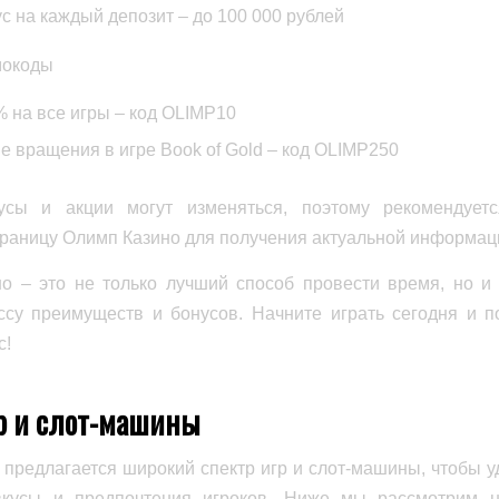
с на каждый депозит – до 100 000 рублей
мокоды
 на все игры – код OLIMP10
 вращения в игре Book of Gold – код OLIMP250
усы и акции могут изменяться, поэтому рекомендуетс
траницу Олимп Казино для получения актуальной информац
о – это не только лучший способ провести время, но и
ссу преимуществ и бонусов. Начните играть сегодня и п
с!
р и слот-машины
 предлагается широкий спектр игр и слот-машины, чтобы у
вкусы и предпочтения игроков. Ниже мы рассмотрим н