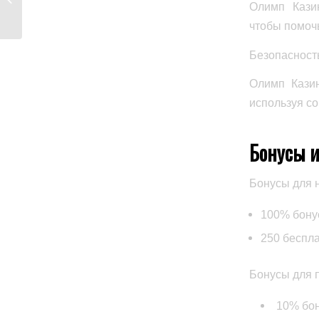
Олимп Кази
чтобы помочь
Безопасност
Олимп Казин
используя с
Бонусы и
Бонусы для 
100% бонус
250 беспла
Бонусы для 
10% бон