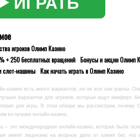
▶️ ИГРАТЬ
мое
тва игроков Олимп Казино
% + 250 бесплатных вращений
Бонусы и акции Олимп 
и слот-машины
Как начать играть в Олимп Казино
йн-казино есть много вариантов, но не все они равны. Ол
 лучших вариантов для игроков, которые ищут комфорт, бе
ловия для игры. В этом обзоре мы рассмотрим, почему 
им из лучших онлайн-казино.
о – это международная онлайн-казино, которая была осн
ния имеет лицензию на игорное дело от олимп бет, что 