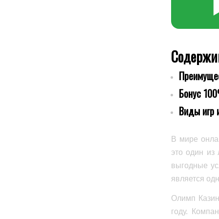
Содержи
Преимущес
Бонус 100
Виды игр 
В мире онла
это один из
выгодные ус
является одн
Олимп Казин
году. Компа