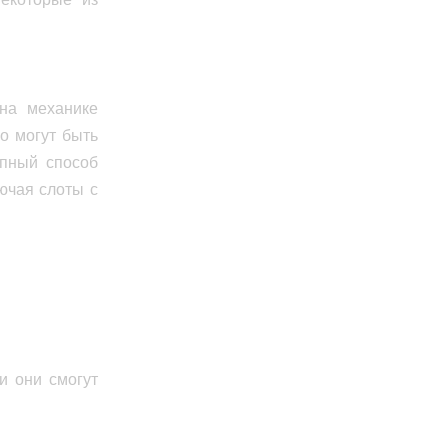
на механике
о могут быть
упный способ
ючая слоты с
и они смогут