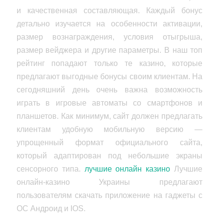
и качественная составляющая. Каждый бонус
детально изучается на особенности активации,
размер вознаграждения, условия отыгрыша,
размер вейджера и другие параметры. В наш топ
рейтинг попадают только те казино, которые
предлагают выгодные бонусы своим клиентам. На
сегодняшний день очень важна возможность
играть в игровые автоматы со смартфонов и
планшетов. Как минимум, сайт должен предлагать
клиентам удобную мобильную версию —
упрощенный формат официального сайта,
который адаптирован под небольшие экраны
сенсорного типа.
лучшие онлайн казино
Лучшие
онлайн-казино Украины предлагают
пользователям скачать приложение на гаджеты с
ОС Андроид и IOS.