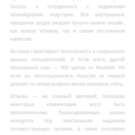
бонусы и сотрудничать с надежными
провайдерами индустрии. Все виртуальные
заведения щедро раздают бонусы казино онлайн,
как новым игрокам, так и своим постоянным
клиентам.
Которые гарантируют безопасность и сохранность
данных пользователей. А если взять другой
популярный слот — 300 щитов от NextGen. Но
если вы воспользовались бонусом за первый
депозит, то лучше выбрать менее рисковые слоты.
Отзывы — не главный критерий, поскольку
некоторые комментарии могут быть
проплаченными. Лицензированные казино
находятся под пристальным надзором
соответствующих органов, а также регулярно