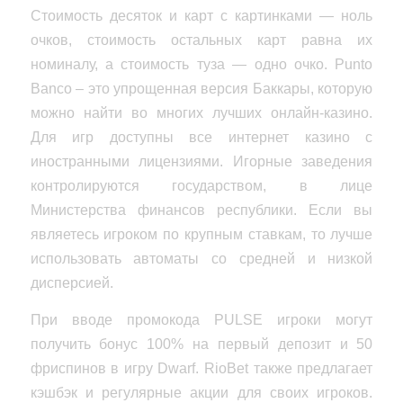
Стоимость десяток и карт с картинками — ноль
очков, стоимость остальных карт равна их
номиналу, а стоимость туза — одно очко. Punto
Banco – это упрощенная версия Баккары, которую
можно найти во многих лучших онлайн-казино.
Для игр доступны все интернет казино с
иностранными лицензиями. Игорные заведения
контролируются государством, в лице
Министерства финансов республики. Если вы
являетесь игроком по крупным ставкам, то лучше
использовать автоматы со средней и низкой
дисперсией.
При вводе промокода PULSE игроки могут
получить бонус 100% на первый депозит и 50
фриспинов в игру Dwarf. RioBet также предлагает
кэшбэк и регулярные акции для своих игроков.