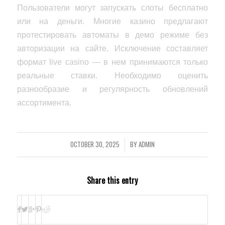
Пользователи могут запускать слоты бесплатно
или на деньги. Многие казино предлагают
протестировать автоматы в демо режиме без
авторизации на сайте. Исключение составляет
формат live casino — в нем принимаются только
реальные ставки. Необходимо оценить
разнообразие и регулярность обновлений
ассортимента.
OCTOBER 30, 2025
BY
ADMIN
/
Share this entry