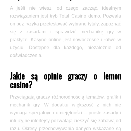
A jeśli nie wiesz, od czego zacząć, idealnym
rozwiązaniem jest tryb Total Casino demo. Pozwala
on bez ryzyka przetestować wybrane tytuły, zapoznać
się z zasadami i sprawdzić mechanikę gry w
praktyce. Kasyno online jest nowoczesne i łatwe w
użyciu. Dostępne dla każdego, niezależnie od
doświadczenia.
Jakie są opinie graczy o lemon
casino?
Przyciągają graczy różnorodnością tematów, grafik i
mechanik gry. W dodatku większość z nich nie
wymaga specjalnych umiejętności – proste zasady i
intuicyjne interfejsy pozwalają cieszyć się zabawą od
razu. Okresy przechowywania danych wskazane są