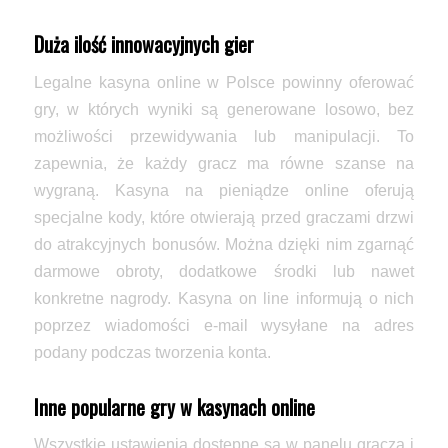
Duża ilość innowacyjnych gier
Legalne kasyna online w Polsce powinny oferować
gry, w których wyniki są generowane losowo, bez
możliwości przewidywania lub manipulacji. To
zapewnia, że każdy gracz ma równe szanse na
wygraną. Kasyna na pieniądze online oferują
specjalne kody, które otwierają przed graczami drzwi
do atrakcyjnych bonusów. Można dzięki nim zgarnąć
darmowe obroty, dodatkowe środki lub nawet
konkretne nagrody. Kasyna on line informują o nich
poprzez wiadomości e-mail wysyłane na adres
podany podczas tworzenia konta.
Inne popularne gry w kasynach online
Wszystkie ustawienia dostępne są w panelu gracza i