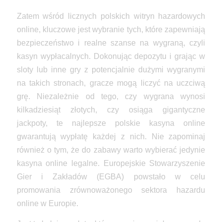
Zatem wśród licznych polskich witryn hazardowych
online, kluczowe jest wybranie tych, które zapewniają
bezpieczeństwo i realne szanse na wygraną, czyli
kasyn wypłacalnych. Dokonując depozytu i grając w
sloty lub inne gry z potencjalnie dużymi wygranymi
na takich stronach, gracze mogą liczyć na uczciwą
grę. Niezależnie od tego, czy wygrana wynosi
kilkadziesiąt złotych, czy osiąga gigantyczne
jackpoty, te najlepsze polskie kasyna online
gwarantują wypłatę każdej z nich. Nie zapominaj
również o tym, że do zabawy warto wybierać jedynie
kasyna online legalne. Europejskie Stowarzyszenie
Gier i Zakładów (EGBA) powstało w celu
promowania zrównoważonego sektora hazardu
online w Europie.