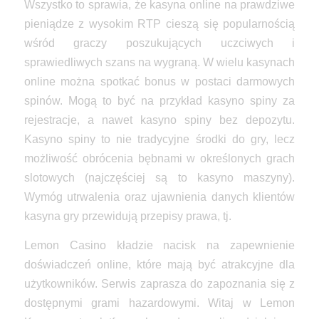
Wszystko to sprawia, że kasyna online na prawdziwe
pieniądze z wysokim RTP cieszą się popularnością
wśród graczy poszukujących uczciwych i
sprawiedliwych szans na wygraną. W wielu kasynach
online można spotkać bonus w postaci darmowych
spinów. Mogą to być na przykład kasyno spiny za
rejestracje, a nawet kasyno spiny bez depozytu.
Kasyno spiny to nie tradycyjne środki do gry, lecz
możliwość obrócenia bębnami w określonych grach
slotowych (najczęściej są to kasyno maszyny).
Wymóg utrwalenia oraz ujawnienia danych klientów
kasyna gry przewidują przepisy prawa, tj.
Lemon Casino kładzie nacisk na zapewnienie
doświadczeń online, które mają być atrakcyjne dla
użytkowników. Serwis zaprasza do zapoznania się z
dostępnymi grami hazardowymi. Witaj w Lemon