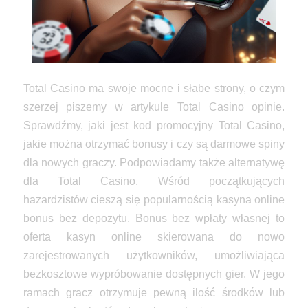
Total Casino ma swoje mocne i słabe strony, o czym
szerzej piszemy w artykule Total Casino opinie.
Sprawdźmy, jaki jest kod promocyjny Total Casino,
jakie można otrzymać bonusy i czy są darmowe spiny
dla nowych graczy. Podpowiadamy także alternatywę
dla Total Casino. Wśród początkujących
hazardzistów cieszą się popularnością kasyna online
bonus bez depozytu. Bonus bez wpłaty własnej to
oferta kasyn online skierowana do nowo
zarejestrowanych użytkowników, umożliwiająca
bezkosztowe wypróbowanie dostępnych gier. W jego
ramach gracz otrzymuje pewną ilość środków lub