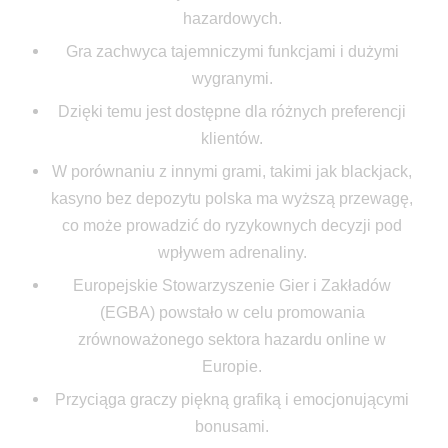
hazardowych.
Gra zachwyca tajemniczymi funkcjami i dużymi
wygranymi.
Dzięki temu jest dostępne dla różnych preferencji
klientów.
W porównaniu z innymi grami, takimi jak blackjack,
kasyno bez depozytu polska ma wyższą przewagę,
co może prowadzić do ryzykownych decyzji pod
wpływem adrenaliny.
Europejskie Stowarzyszenie Gier i Zakładów
(EGBA) powstało w celu promowania
zrównoważonego sektora hazardu online w
Europie.
Przyciąga graczy piękną grafiką i emocjonującymi
bonusami.