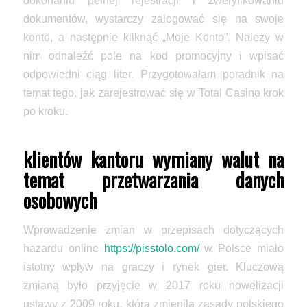
dokonaniu pełnej rejestracji i zweryfikowaniu
dokumentów, wystarczy zalogować się na swoje
konto, a następnie kliknąć „Moje Konto”. Należy w
nim odnaleźć pole na kod promocyjny i wpisać
odpowiedni ciąg liter. Przygotowałam poradnik na
temat tego, jak zarejestrować się w Total Casino krok
po kroku.
klientów kantoru wymiany walut na
temat przetwarzania danych
osobowych
Wprowadzenie zmian w przepisach dotyczących
hazardu online
https://pisstolo.com/
w Polsce miało
istotny wpływ na graczy i rynek gier. Kluczową
zmianą było przyjęcie w 2017 roku nowelizacji
ustawy z 2009 roku, która zmieniła zasady polskiego