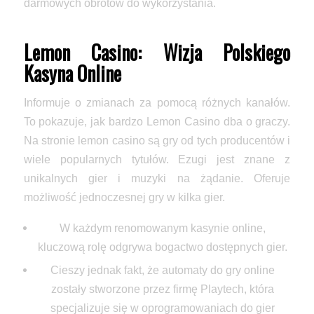
darmowych obrotów do wykorzystania.
Lemon Casino: Wizja Polskiego
Kasyna Online
Informuje o zmianach za pomocą różnych kanałów.
To pokazuje, jak bardzo Lemon Casino dba o graczy.
Na stronie lemon casino są gry od tych producentów i
wiele popularnych tytułów. Ezugi jest znane z
unikalnych gier i muzyki na żądanie. Oferuje
możliwość jednoczesnej gry w kilka gier.
W każdym renomowanym kasynie online,
kluczową rolę odgrywa bogactwo dostępnych gier.
Cieszy jednak fakt, że automaty do gry online
zostały stworzone przez firmę Playtech, która
specjalizuje się w oprogramowaniach do gier